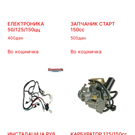
ЕЛЕКТРОНИКА
ЗАПЧАНИК СТАРТ
50/125/150цц
150сс
400
ден
500
ден
Во кошничка
Во кошничка
ИНСТАЛАЦИЈА RY8
КАРБУРАТОР 125/150сс