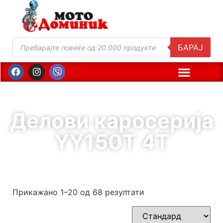
БАРАЈ
Делови каросерија
YY150T 4T
Прикажано 1–20 од 68 резултати