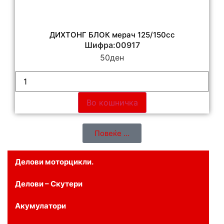
ДИХТОНГ БЛОК мерач 125/150cc
Шифра:00917
50
ден
Во кошничка
Повеќе ...
Делови моторцикли.
Делови – Скутери
Акумулатори