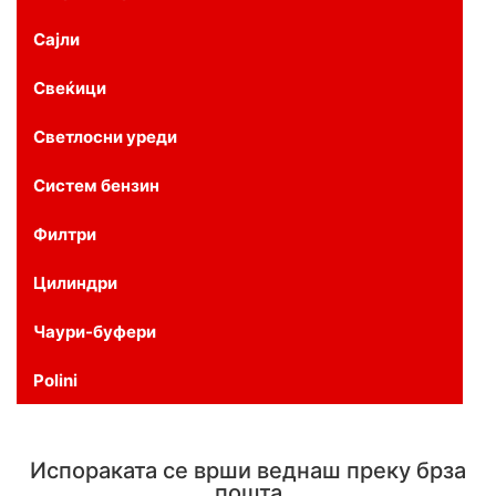
Сајли
Свеќици
Светлосни уреди
Систем бензин
Филтри
Цилиндри
Чаури-буфери
Polini
Испораката се врши веднаш преку брза
пошта