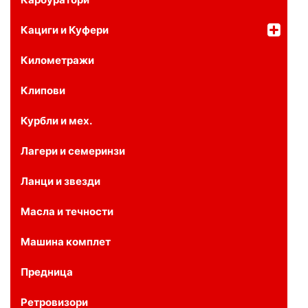
Кациги и Куфери
Километражи
Клипови
Курбли и мех.
Лагери и семеринзи
Ланци и звезди
Масла и течности
Машина комплет
Предница
Ретровизори