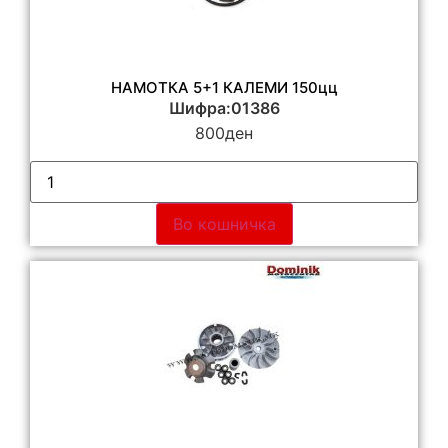
НАМОТКА 5+1 КАЛЕМИ 150цц
Шифра:01386
800
ден
Во кошничка