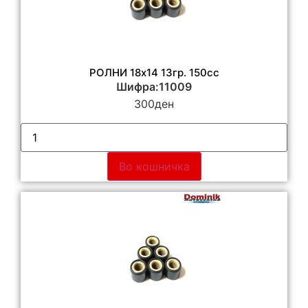
РОЛНИ 18х14 13гр. 150cc
Шифра:11009
300
ден
Во кошничка