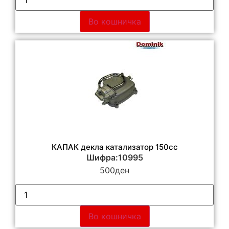
Во кошничка
КАПАК декла катализатор 150cc
Шифра:10995
500
ден
Во кошничка