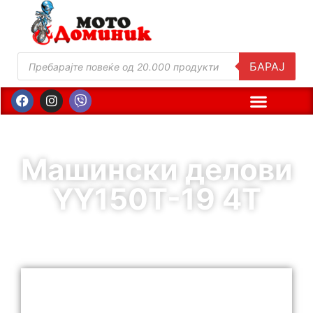
БАРАЈ
Машински делови
YY150T-19 4T