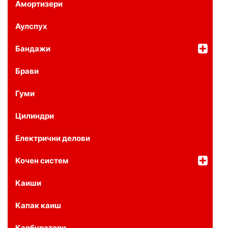
Амортизери
Аулспух
Бандажи
Брави
Гуми
Цилиндри
Електрични делови
Кочен систем
Каиши
Капак каиш
Карбуратори