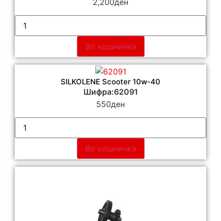
2,200
ден
Во кошничка
SILKOLENE Scooter 10w-40
Шифра:62091
550
ден
Во кошничка