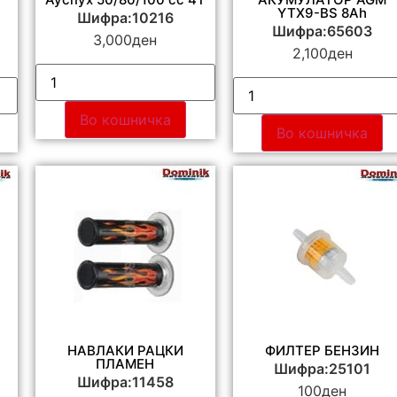
YTX9-BS 8Ah
Шифра:10216
Шифра:65603
3,000
ден
2,100
ден
Во кошничка
Во кошничка
НАВЛАКИ РАЦКИ
ФИЛТЕР БЕНЗИН
ПЛАМЕН
Шифра:25101
Шифра:11458
100
ден