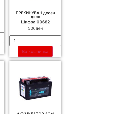
ПРЕКИНУВАЧ десен
диск
Шифра:00682
500
ден
Во кошничка
АКУМУЛАТОР AGM