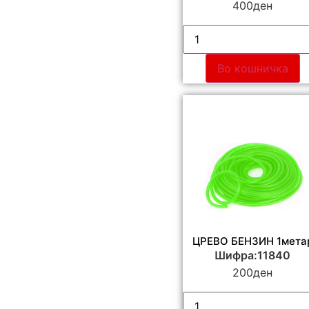
400
ден
Во кошничка
ЦРЕВО БЕНЗИН 1мета
Шифра:11840
200
ден