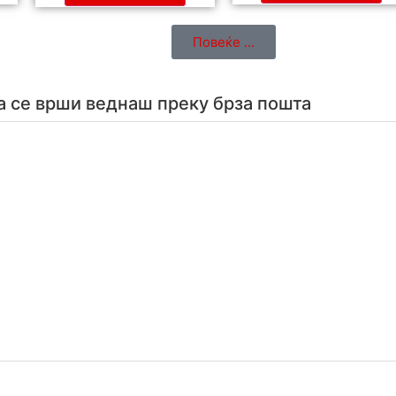
Повеќе ...
а се врши веднаш преку брза пошта