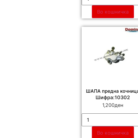
Во кошничка
ШАПА предна кочниц
Шифра:10302
1,200
ден
Во кошничка