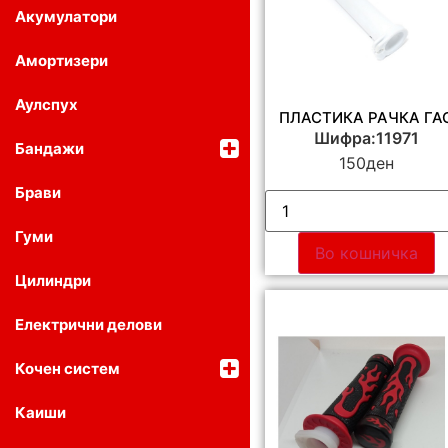
Акумулатори
Амортизери
Аулспух
ПЛАСТИКА РАЧКА ГА
Шифра:11971
Бандажи
150
ден
Брави
Гуми
Во кошничка
Цилиндри
Електрични делови
Кочен систем
Каиши