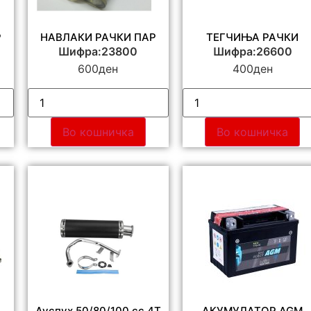
Р
НАВЛАКИ РАЧКИ ПАР
ТЕГЧИЊА РАЧКИ
Шифра:23800
Шифра:26600
600
ден
400
ден
Во кошничка
Во кошничка
Ауспух 50/80/100 cc 4Т
АКУМУЛАТОР AGM