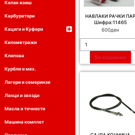
Капак каиш
Карбуратори
НАВЛАКИ РАЧКИ ПА
Шифра:11465
Кациги и Куфери
600
ден
Километражи
Клипови
Во кошничка
Курбли и мех.
Лагери и семеринзи
Ланци и звезди
Масла и течности
Машина комплет
САЈЛА КОЧНИЦА