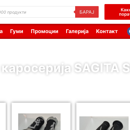
Как
БАРАЈ
пора
а
Гуми
Промоции
Галерија
Контакт
 каросерија SAGITA S