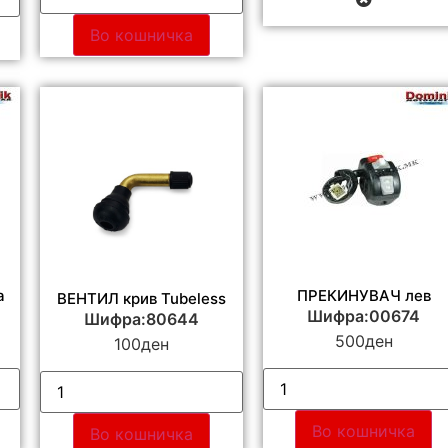
Во кошничка
а
ПРЕКИНУВАЧ лев
ВЕНТИЛ крив Tubeless
Шифра:00674
Шифра:80644
500
ден
100
ден
Во кошничка
Во кошничка