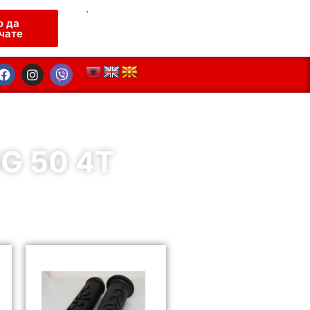
.
о да
чате
G 50 4T