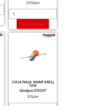
200
ден
Во кошничка
СИЈАЛИЦА ЖМИГАВЕЦ
10W
Шифра:00097
50
ден