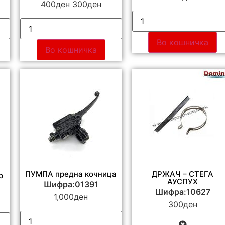
400
ден
300
ден
Во кошничка
Во кошничка
ПУМПА предна кочница
ДРЖАЧ – СТЕГА
р
АУСПУХ
Шифра:01391
Шифра:10627
1,000
ден
300
ден