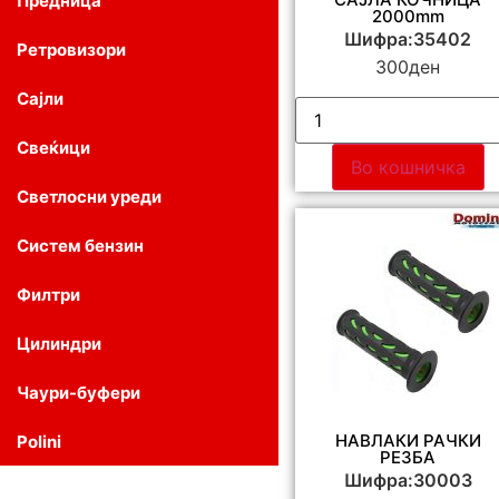
Предница
2000mm
Шифра:35402
Ретровизори
300
ден
Сајли
Свеќици
Во кошничка
Светлосни уреди
Систем бензин
Филтри
Цилиндри
Чаури-буфери
НАВЛАКИ РАЧКИ
Polini
РЕЗБА
Шифра:30003