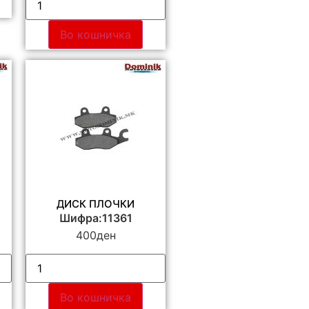
Во кошничка
ДИСК ПЛОЧКИ
Шифра:11361
400
ден
Во кошничка