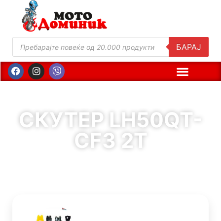
БАРАЈ
СКУТЕР LH50QT-
CF3 2T