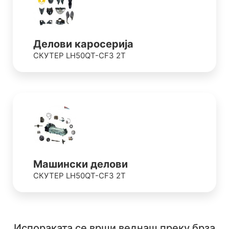
Делови каросерија
СКУТЕР LH50QT-CF3 2T
Машински делови
СКУТЕР LH50QT-CF3 2T
Испораката се врши веднаш преку брза