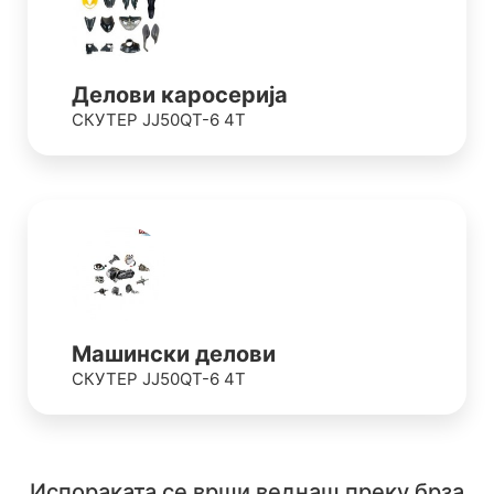
Делови каросерија
СКУТЕР JJ50QT-6 4T
Машински делови
СКУТЕР JJ50QT-6 4T
Испораката се врши веднаш преку брза