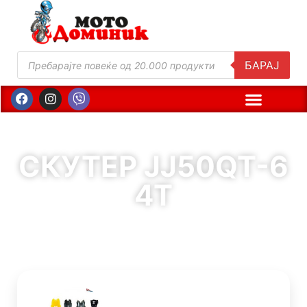
БАРАЈ
СКУТЕР JJ50QT-6
4T