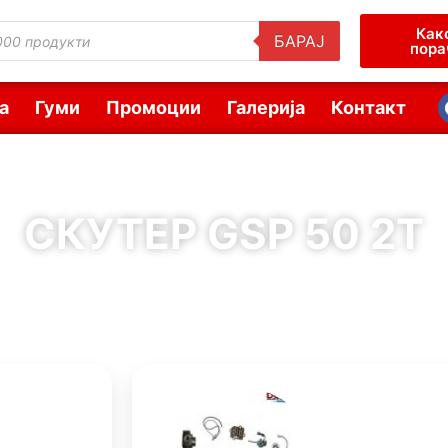
Как
БАРАЈ
пора
а
Гуми
Промоции
Галерија
Контакт
СКУТЕР GSP 50 2Т