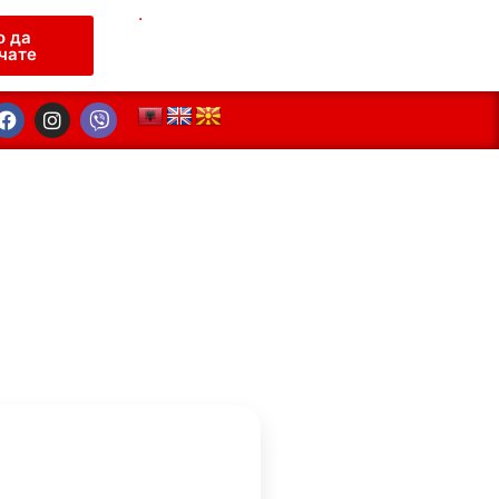
.
о да
чате