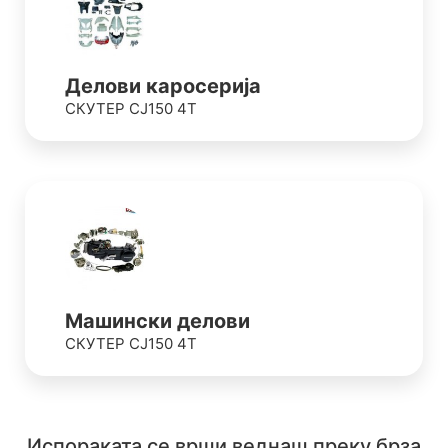
Делови каросерија
СКУТЕР CJ150 4T
Машински делови
СКУТЕР CJ150 4T
Испораката се врши веднаш преку брза