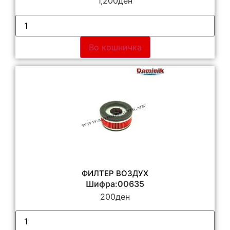
1,200
ден
Во кошничка
ФИЛТЕР ВОЗДУХ
Шифра:00635
200
ден