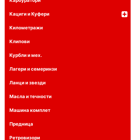
Карбуратори
Кациги и Куфери
Километражи
Клипови
Курбли и мех.
Лагери и семеринзи
Ланци и звезди
Масла и течности
Машина комплет
Предница
Ретровизори