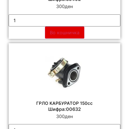
300
ден
Во кошничка
ГРЛО КАРБУРАТОР 150сс
Шифра:00632
300
ден