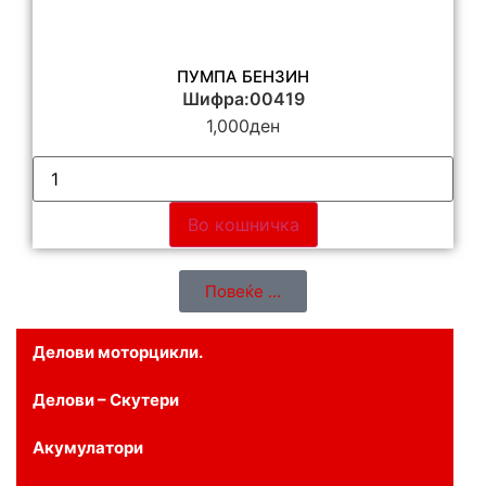
ПУМПА БЕНЗИН
Шифра:00419
1,000
ден
Во кошничка
Повеќе ...
Делови моторцикли.
Делови – Скутери
Акумулатори