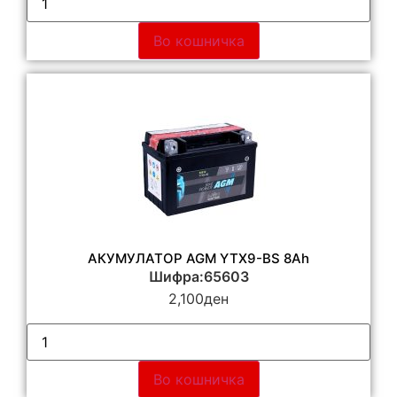
Во кошничка
АКУМУЛАТОР AGM YTX9-BS 8Ah
Шифра:65603
2,100
ден
Во кошничка