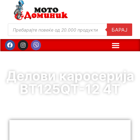
БАРАЈ
Делови каросерија
BT125QT-12 4T