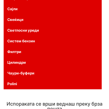
Сајли
Свеќици
Светлосни уреди
Систем бензин
Филтри
Цилиндри
Чаури-буфери
Polini
Испораката се врши веднаш преку брза
пошта