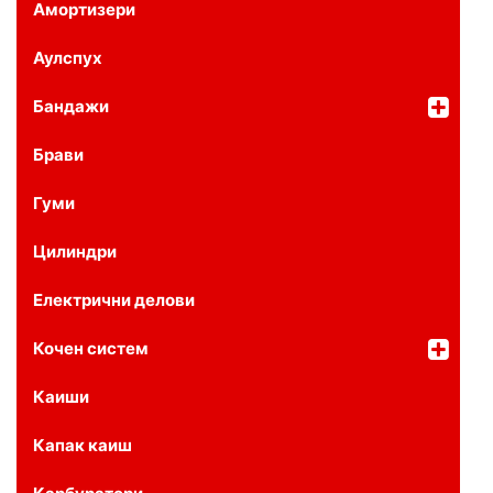
Амортизери
Аулспух
Бандажи
Брави
Гуми
Цилиндри
Електрични делови
Кочен систем
Каиши
Капак каиш