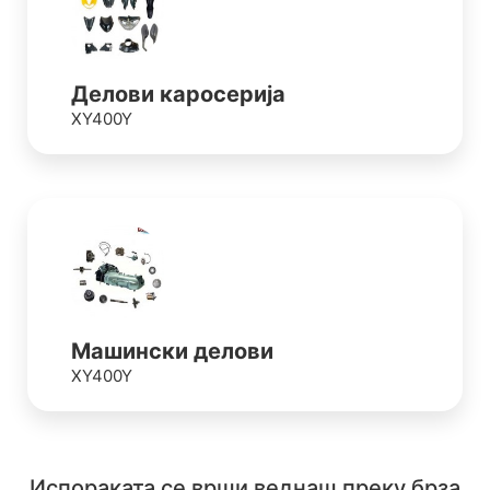
Делови каросерија
XY400Y
Машински делови
XY400Y
Испораката се врши веднаш преку брза