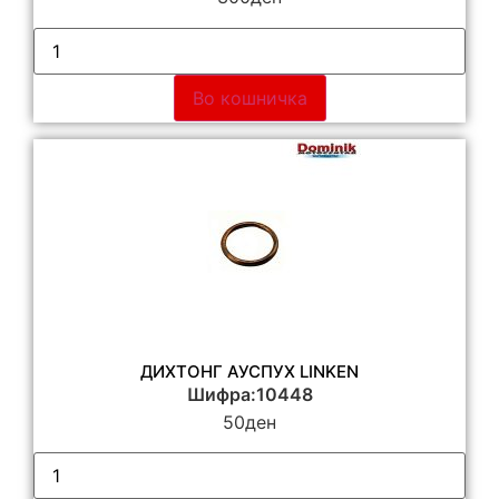
Во кошничка
ДИХТОНГ АУСПУХ LINKEN
Шифра:10448
50
ден