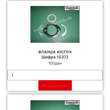
ФЛАНША АУСПУХ
Шифра:10372
100
ден
Во кошничка