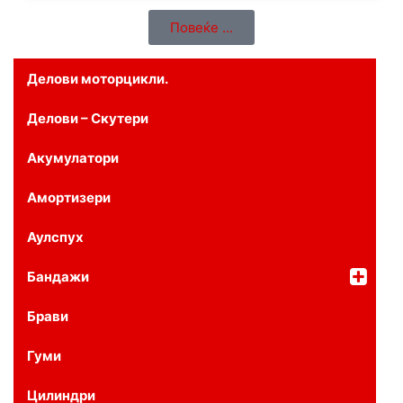
Повеќе ...
Делови моторцикли.
Делови – Скутери
Акумулатори
Амортизери
Аулспух
Бандажи
Брави
Гуми
Цилиндри