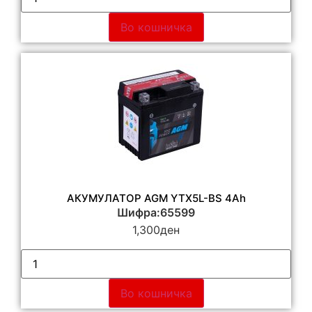
Во кошничка
АКУМУЛАТОР AGM YTX5L-BS 4Ah
Шифра:65599
1,300
ден
Во кошничка