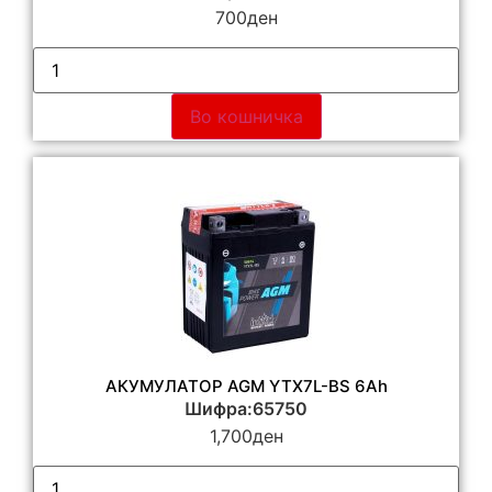
700
ден
Во кошничка
АКУМУЛАТОР AGM YTX7L-BS 6Ah
Шифра:65750
1,700
ден