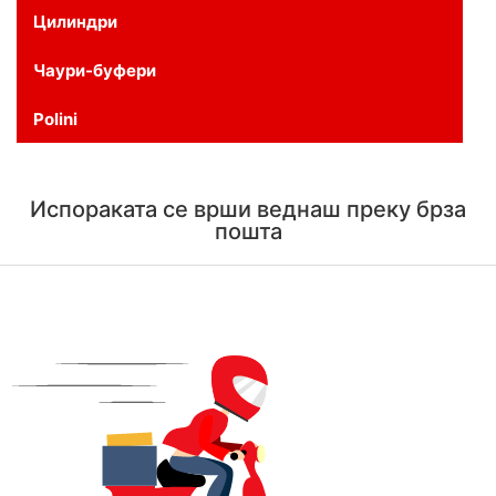
Цилиндри
Чаури-буфери
Polini
Испораката се врши веднаш преку брза
пошта