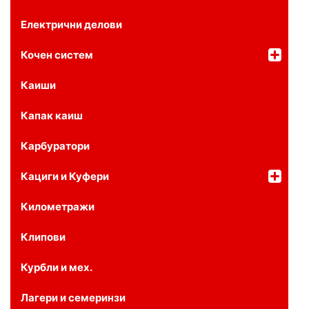
Електрични делови
Кочен систем
Каиши
Капак каиш
Карбуратори
Кациги и Куфери
Километражи
Клипови
Курбли и мех.
Лагери и семеринзи