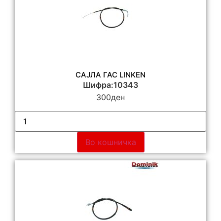
САЈЛА ГАС LINKEN
Шифра:10343
300
ден
Во кошничка