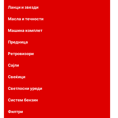
Ланци и звезди
Масла и течности
Машина комплет
Предница
Ретровизори
Сајли
Свеќици
Светлосни уреди
Систем бензин
Филтри