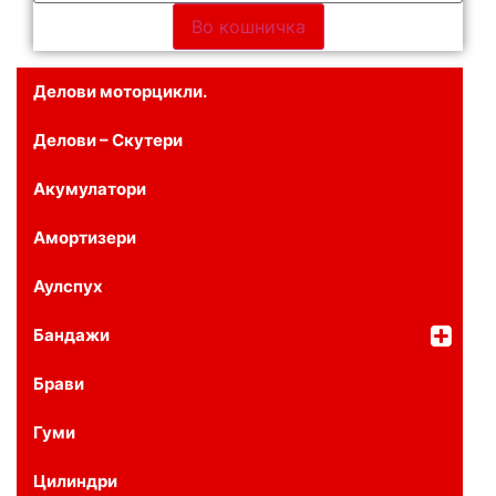
Во кошничка
Делови моторцикли.
Делови – Скутери
Акумулатори
Амортизери
Аулспух
Бандажи
Брави
Гуми
Цилиндри