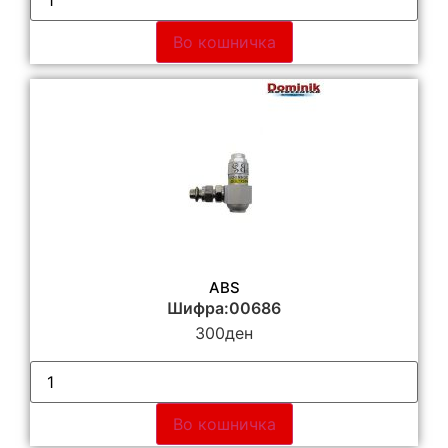
Во кошничка
ABS
Шифра:00686
300
ден
Во кошничка