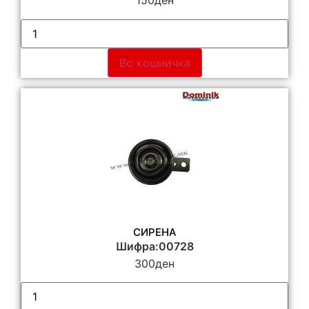
150
ден
Во кошничка
СИРЕНА
Шифра:00728
300
ден