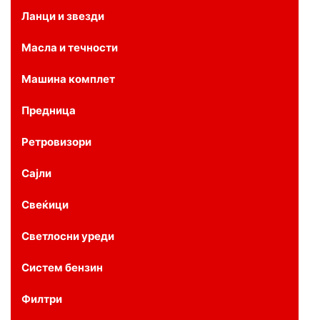
Ланци и звезди
Масла и течности
Машина комплет
Предница
Ретровизори
Сајли
Свеќици
Светлосни уреди
Систем бензин
Филтри