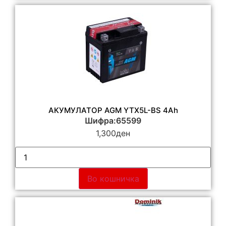
АКУМУЛАТОР AGM YTX5L-BS 4Ah
Шифра:65599
1,300
ден
Во кошничка