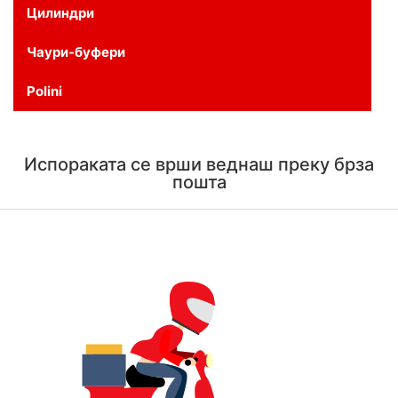
Цилиндри
Чаури-буфери
Polini
Испораката се врши веднаш преку брза
пошта