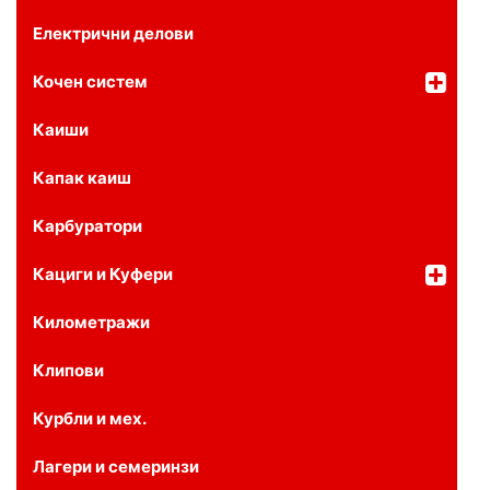
Електрични делови
Кочен систем
Каиши
Капак каиш
Карбуратори
Кациги и Куфери
Километражи
Клипови
Курбли и мех.
Лагери и семеринзи