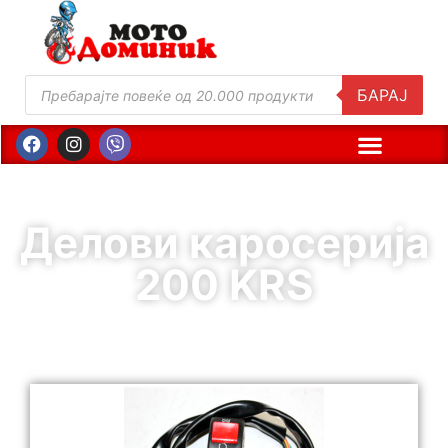
БАРАЈ
Делови каросерија
200 KRS