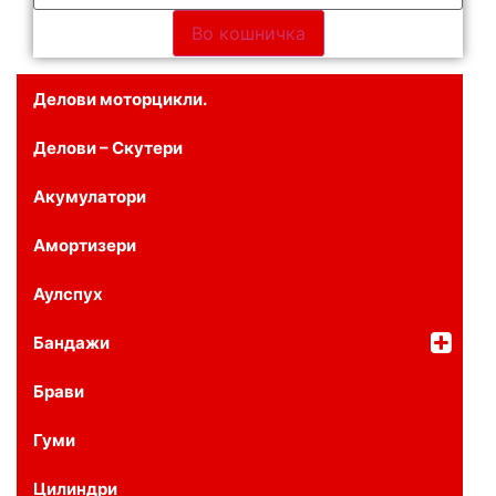
Во кошничка
Делови моторцикли.
Делови – Скутери
Акумулатори
Амортизери
Аулспух
Бандажи
Брави
Гуми
Цилиндри