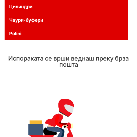
Цилиндри
Чаури-буфери
Polini
Испораката се врши веднаш преку брза
пошта