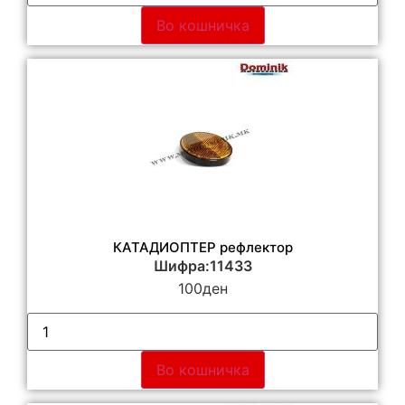
Во кошничка
КАТАДИОПТЕР рефлектор
Шифра:11433
100
ден
Во кошничка