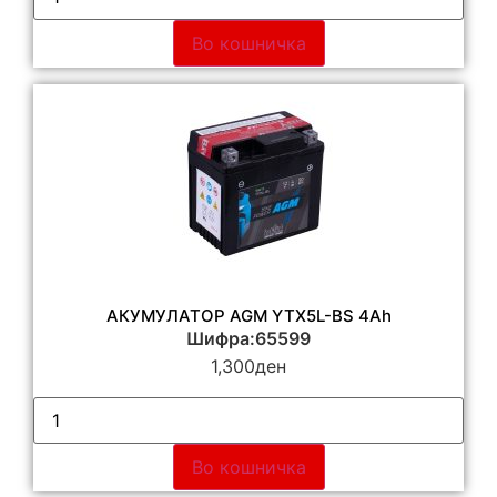
Во кошничка
АКУМУЛАТОР AGM YTX5L-BS 4Ah
Шифра:65599
1,300
ден
Во кошничка