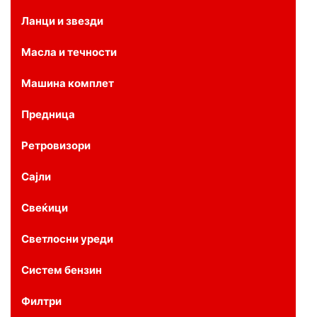
Ланци и звезди
Масла и течности
Машина комплет
Предница
Ретровизори
Сајли
Свеќици
Светлосни уреди
Систем бензин
Филтри