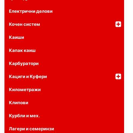
Електрични делови
Кочен систем
Каиши
Капак каиш
Карбуратори
Кациги и Куфери
Километражи
Клипови
Курбли и мех.
Лагери и семеринзи