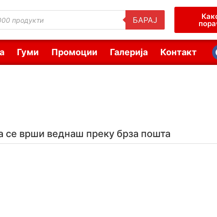
Как
БАРАЈ
пора
а
Гуми
Промоции
Галерија
Контакт
а се врши веднаш преку брза пошта