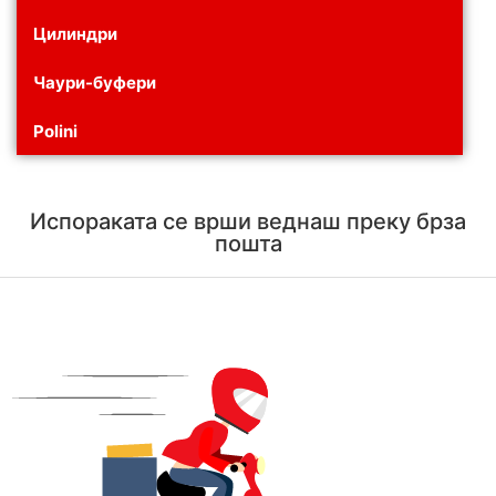
Цилиндри
Чаури-буфери
Polini
Испораката се врши веднаш преку брза
пошта