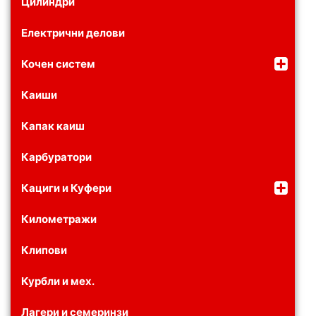
Цилиндри
Електрични делови
Кочен систем
Каиши
Капак каиш
Карбуратори
Кациги и Куфери
Километражи
Клипови
Курбли и мех.
Лагери и семеринзи