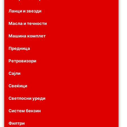
Ланци и звезди
Масла и течности
Машина комплет
Предница
Ретровизори
Сајли
Свеќици
Светлосни уреди
Систем бензин
Филтри