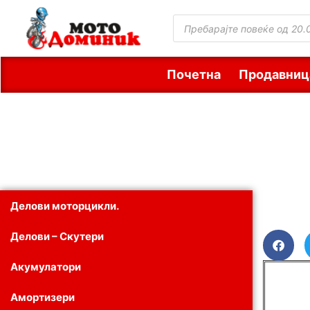
Почетна
Продавниц
Делови моторцикли.
Делови – Скутери
Акумулатори
Амортизери