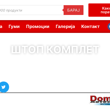
Как
БАРАЈ
пора
а
Гуми
Промоции
Галерија
Контакт
ШТОП КОМПЛЕТ
( Шифра : 11877 )