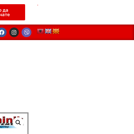
.
о да
чате