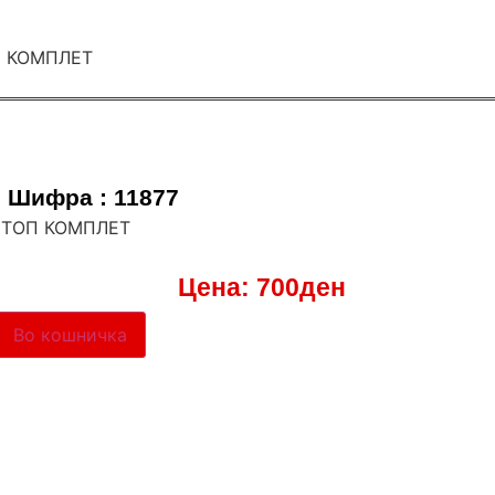
Шифра : 11877
 ШТОП КОМПЛЕТ
Цена:
700
ден
Во кошничка