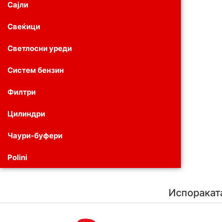
Сајли
Свеќици
Светлосни уреди
Систем бензин
Филтри
Цилиндри
Чаури-буфери
Polini
Испоракат