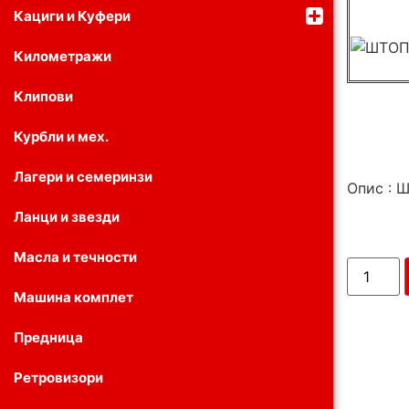
Кациги и Куфери
Километражи
Клипови
Курбли и мех.
Лагери и семеринзи
Опис :
Ланци и звезди
Масла и течности
Машина комплет
Предница
Ретровизори