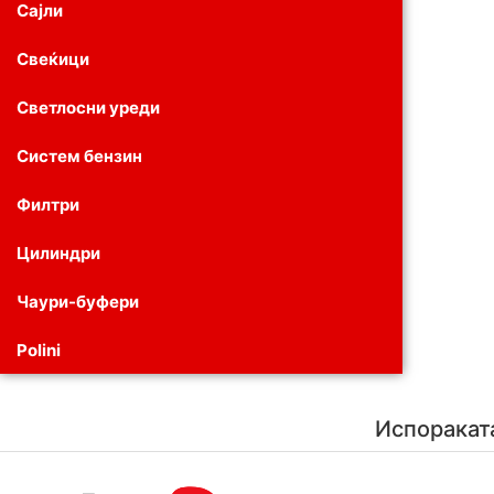
Сајли
Свеќици
Светлосни уреди
Систем бензин
Филтри
Цилиндри
Чаури-буфери
Polini
Испоракат