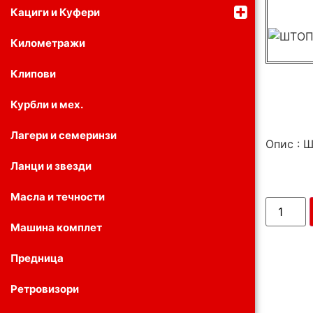
Кациги и Куфери
Километражи
Клипови
Курбли и мех.
Лагери и семеринзи
Опис :
Ланци и звезди
Масла и течности
Машина комплет
Предница
Ретровизори