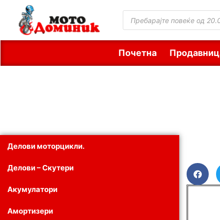
Почетна
Продавниц
Делови моторцикли.
Делови – Скутери
Акумулатори
Амортизери