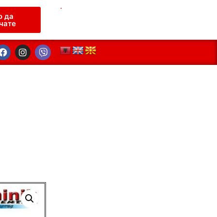
.
о да
чате