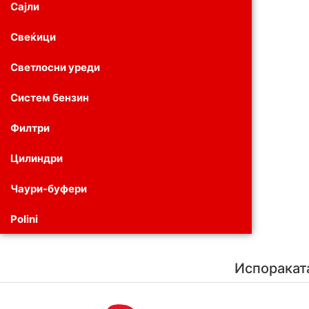
Сајли
Свеќици
Светлосни уреди
Систем бензин
Филтри
Цилиндри
Чаури-буфери
Polini
Испоракат