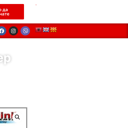
.
о да
чате
ер