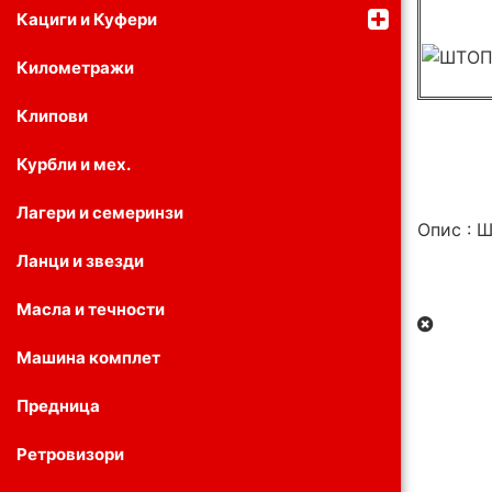
Кациги и Куфери
Километражи
Клипови
Курбли и мех.
Лагери и семеринзи
Опис :
Ланци и звезди
Масла и течности
Машина комплет
Предница
Ретровизори