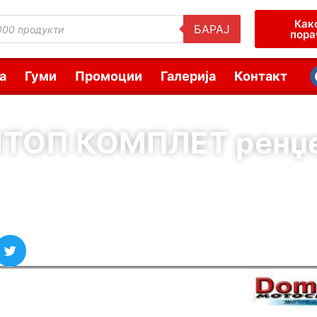
Как
БАРАЈ
пора
а
Гуми
Промоции
Галерија
Контакт
ТОП КОМПЛЕТ ренџ
( Шифра : 00114 )