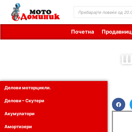
Почетна
Продавниц
Ш
Делови моторцикли.
Делови – Скутери
Акумулатори
Амортизери