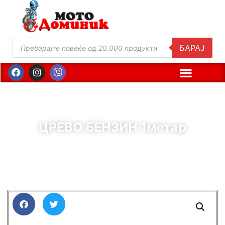
БАРАЈ
ЦРЕВО БЕНЗИН 1метар
( Шифра : 11840 )