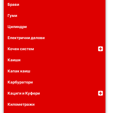
Брави
Гуми
Цилиндри
Електрични делови
Кочен систем
Каиши
Капак каиш
Карбуратори
Кациги и Куфери
Километражи