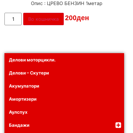
Опис : ЦРЕВО БЕНЗИН 1метар
Цена:
200
ден
Во кошничка
Делови моторцикли.
Делови – Скутери
Акумулатори
Амортизери
Аулспух
Бандажи