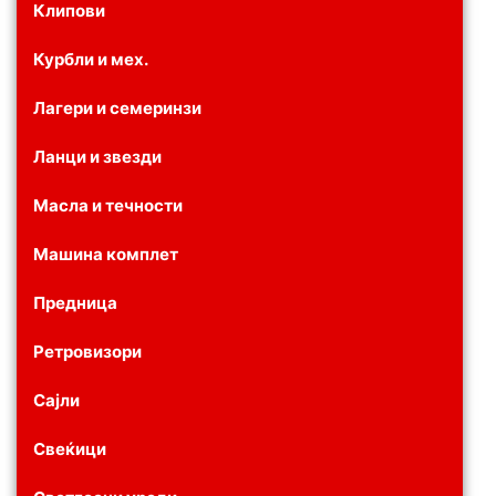
Клипови
Курбли и мех.
Лагери и семеринзи
Ланци и звезди
Масла и течности
Машина комплет
Предница
Ретровизори
Сајли
Свеќици