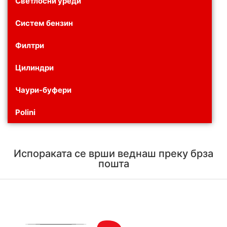
Светлосни уреди
Систем бензин
Филтри
Цилиндри
Чаури-буфери
Polini
Испораката се врши веднаш преку брза
пошта