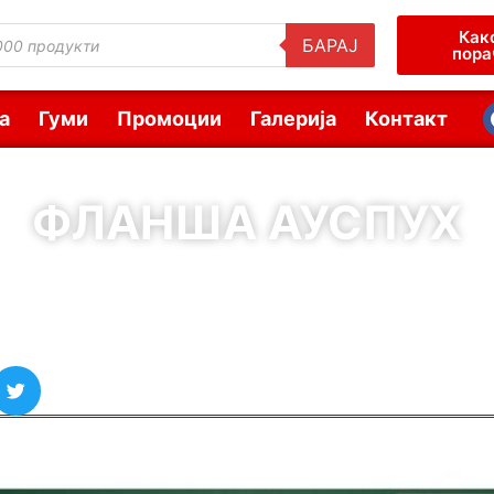
Как
БАРАЈ
пора
а
Гуми
Промоции
Галерија
Контакт
ФЛАНША АУСПУХ
( Шифра : 10372 )