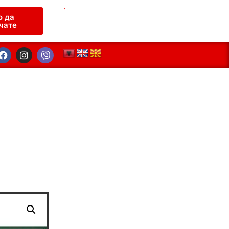
.
о да
чате