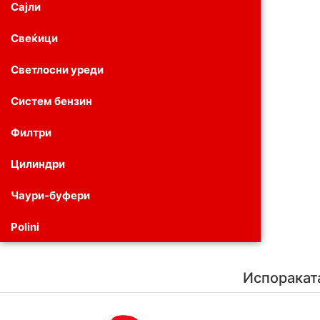
Сајли
Свеќици
Светлосни уреди
Систем бензин
Филтри
Цилиндри
Чаури-буфери
Polini
Испоракат