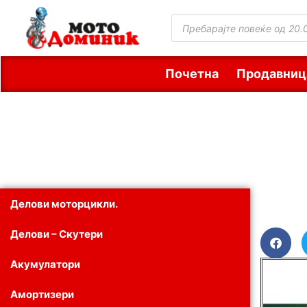
Почетна
Продавниц
Делови моторцикли.
Делови – Скутери
Акумулатори
Амортизери