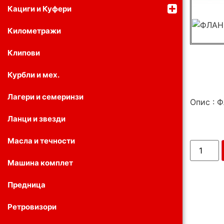
Кациги и Куфери
Километражи
Клипови
Курбли и мех.
Лагери и семеринзи
Опис :
Ланци и звезди
Масла и течности
Машина комплет
Предница
Ретровизори