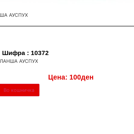
Шифра : 10372
 ФЛАНША АУСПУХ
Цена:
100
ден
Во кошничка