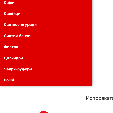
Сајли
Свеќици
Светлосни уреди
Систем бензин
Филтри
Цилиндри
Чаури-буфери
Polini
Испоракат