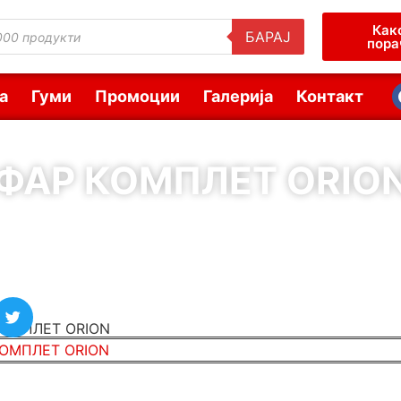
Как
БАРАЈ
пора
а
Гуми
Промоции
Галерија
Контакт
ФАР КОМПЛЕТ ORIO
( Шифра : 00844 )