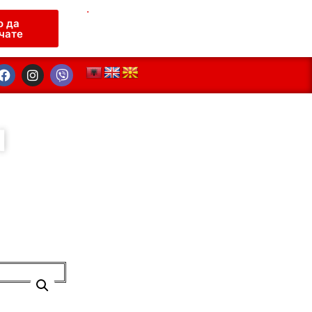
.
о да
чате
N