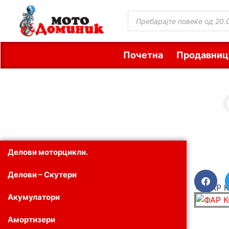
Почетна
Продавниц
Делови моторцикли.
Делови – Скутери
Акумулатори
Амортизери