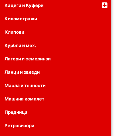
Кациги и Куфери
Километражи
Клипови
Курбли и мех.
Лагери и семеринзи
Ланци и звезди
Масла и течности
Машина комплет
Предница
Ретровизори