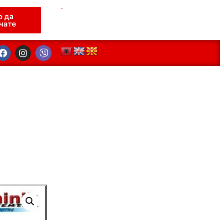
.
о да
чате