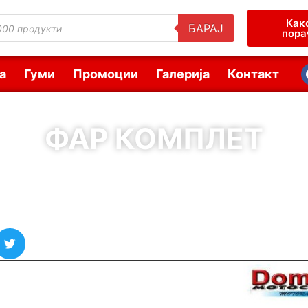
Как
БАРАЈ
пора
а
Гуми
Промоции
Галерија
Контакт
ФАР КОМПЛЕТ
( Шифра : 00099 )