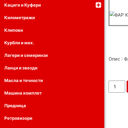
Кациги и Куфери
Километражи
Клипови
Курбли и мех.
Лагери и семеринзи
Опис : 
Ланци и звезди
Масла и течности
Машина комплет
Предница
Ретровизори