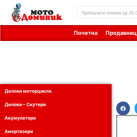
Почетна
Продавниц
Делови моторцикли.
Делови – Скутери
Акумулатори
Амортизери