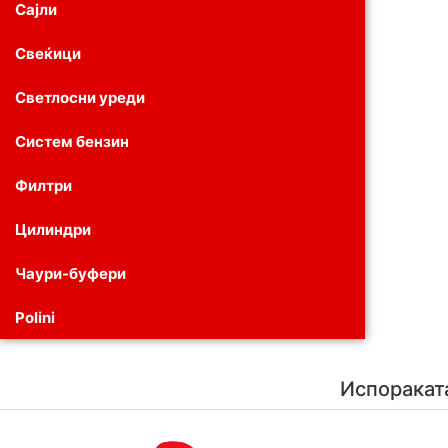
Сајли
Свеќици
Светлосни уреди
Систем бензин
Филтри
Цилиндри
Чаури-буфери
Polini
Испоракат