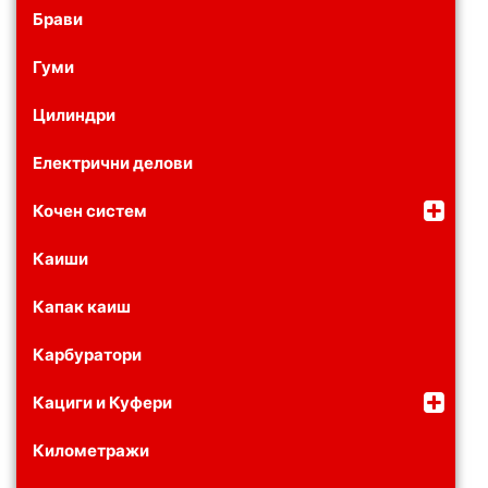
Брави
Гуми
Цилиндри
Електрични делови
Кочен систем
Каиши
Капак каиш
Карбуратори
Кациги и Куфери
Километражи