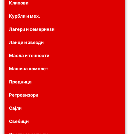
Клипови
Курбли и мех.
Лагери и семеринзи
Ланци и звезди
Масла и течности
Машина комплет
Предница
Ретровизори
Сајли
Свеќици