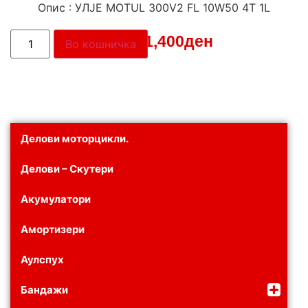
Опис : УЛЈЕ MOTUL 300V2 FL 10W50 4T 1L
Цена:
1,400
ден
Во кошничка
Делови моторцикли.
Делови – Скутери
Акумулатори
Амортизери
Аулспух
Бандажи