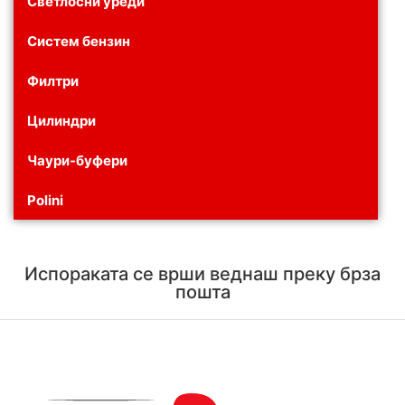
Светлосни уреди
Систем бензин
Филтри
Цилиндри
Чаури-буфери
Polini
Испораката се врши веднаш преку брза
пошта