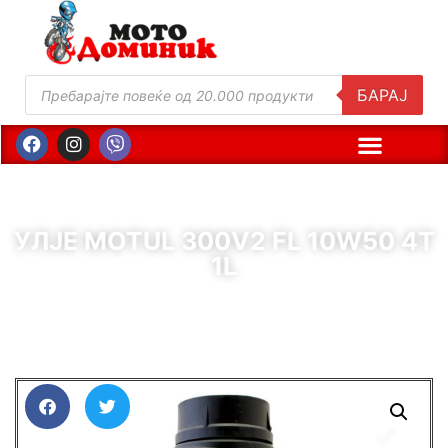
БАРАЈ
УЛЈЕ MOTUL 300V2 FL 10W50 4T
1L
( Шифра : 61314 )