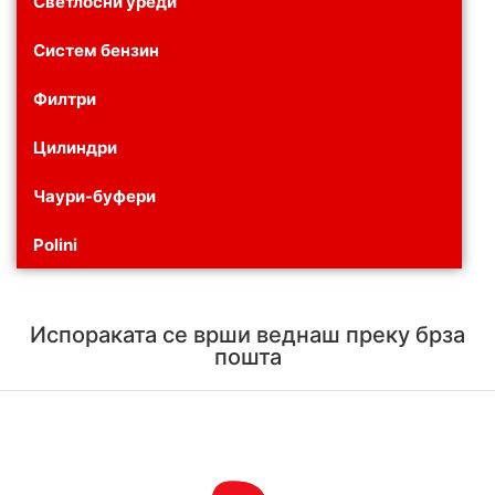
Светлосни уреди
Систем бензин
Филтри
Цилиндри
Чаури-буфери
Polini
Испораката се врши веднаш преку брза
пошта