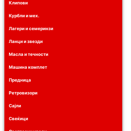
Клипови
Курбли и мех.
Лагери и семеринзи
Ланци и звезди
Масла и течности
Машина комплет
Предница
Ретровизори
Сајли
Свеќици