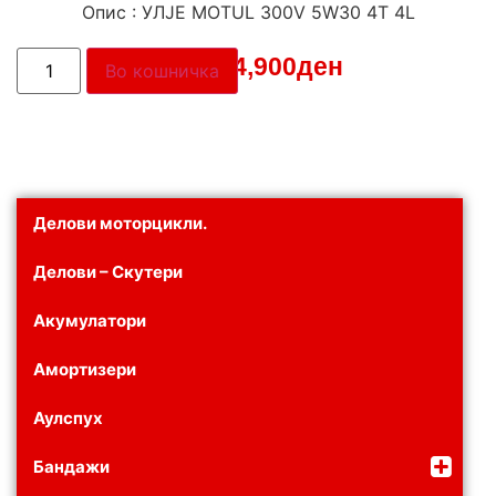
Опис : УЛЈЕ MOTUL 300V 5W30 4T 4L
Цена:
4,900
ден
Во кошничка
Делови моторцикли.
Делови – Скутери
Акумулатори
Амортизери
Аулспух
Бандажи