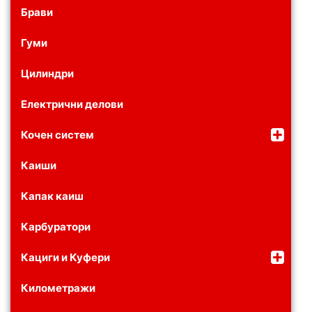
Брави
Гуми
Цилиндри
Електрични делови
Кочен систем
Каиши
Капак каиш
Карбуратори
Кациги и Куфери
Километражи