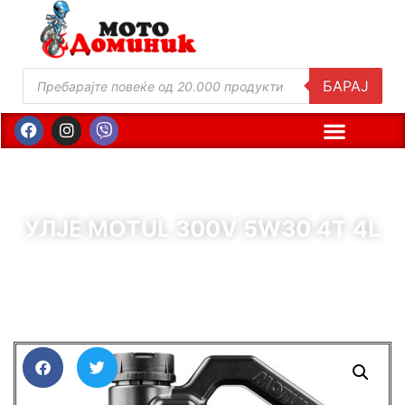
БАРАЈ
УЛЈЕ MOTUL 300V 5W30 4T 4L
( Шифра : 00303 )