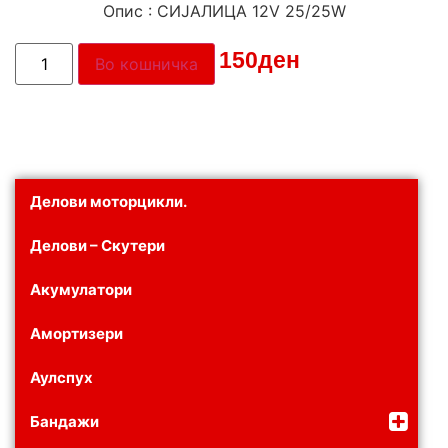
Опис : СИЈАЛИЦА 12V 25/25W
Цена:
150
ден
Во кошничка
Делови моторцикли.
Делови – Скутери
Акумулатори
Амортизери
Аулспух
Бандажи