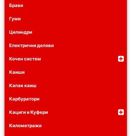
Брави
Гуми
Цилиндри
Електрични делови
Кочен систем
Каиши
Капак каиш
Карбуратори
Кациги и Куфери
Километражи