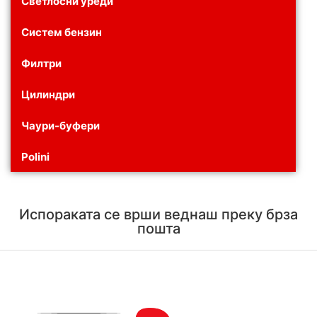
Светлосни уреди
Систем бензин
Филтри
Цилиндри
Чаури-буфери
Polini
Испораката се врши веднаш преку брза
пошта