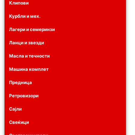
Клипови
Курбли и мех.
Лагери и семеринзи
Ланци и звезди
Масла и течности
Машина комплет
Предница
Ретровизори
Сајли
Свеќици