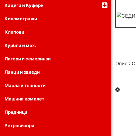
Кациги и Куфери
Километражи
Клипови
Курбли и мех.
Лагери и семеринзи
Опис : 
Ланци и звезди
Масла и течности
Машина комплет
Предница
Ретровизори