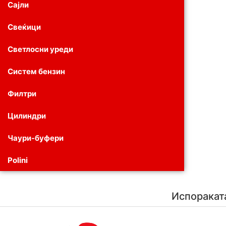
Сајли
Свеќици
Светлосни уреди
Систем бензин
Филтри
Цилиндри
Чаури-буфери
Polini
Испоракат