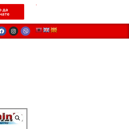
.
о да
чате