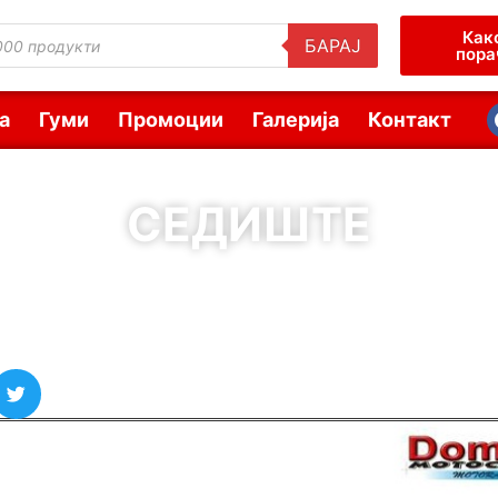
Как
БАРАЈ
пора
а
Гуми
Промоции
Галерија
Контакт
СЕДИШТЕ
( Шифра : 10609 )