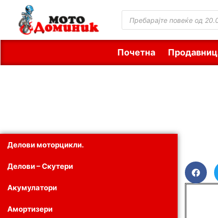
Почетна
Продавниц
Делови моторцикли.
Делови – Скутери
Акумулатори
Амортизери