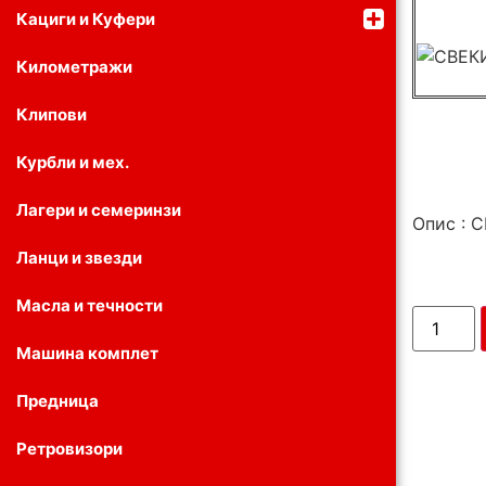
Кациги и Куфери
Километражи
Клипови
Курбли и мех.
Лагери и семеринзи
Опис : 
Ланци и звезди
Масла и течности
Машина комплет
Предница
Ретровизори