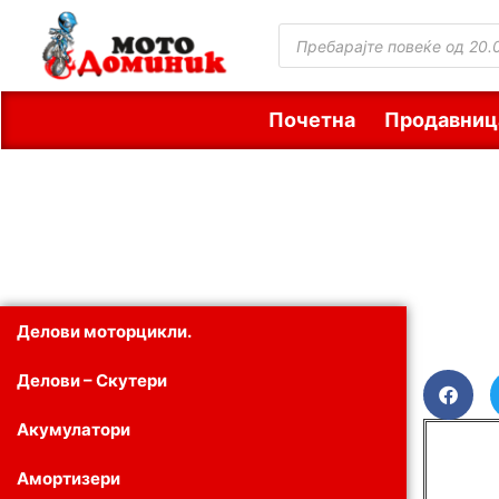
Почетна
Продавниц
Делови моторцикли.
Делови – Скутери
Акумулатори
Амортизери