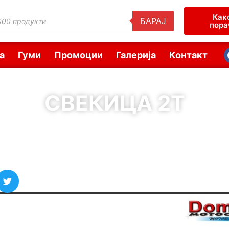
Как
БАРАЈ
пора
а
Гуми
Промоции
Галерија
Контакт
СВЕКИЦА 2Т
( Шифра : 00039 )