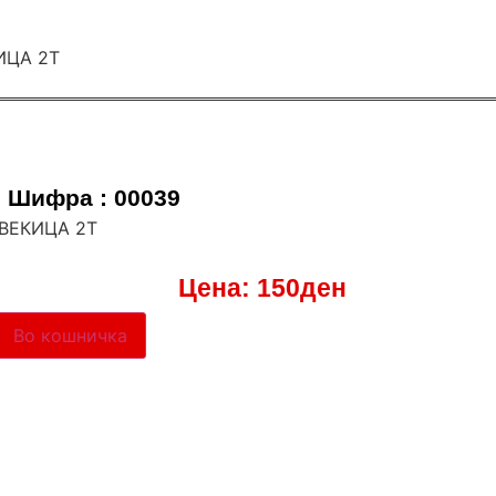
Шифра : 00039
СВЕКИЦА 2Т
Цена:
150
ден
Во кошничка