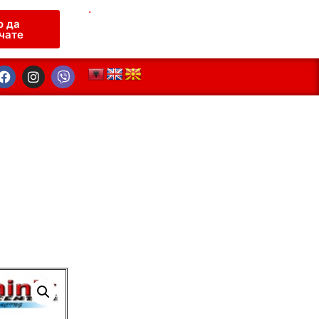
.
о да
чате