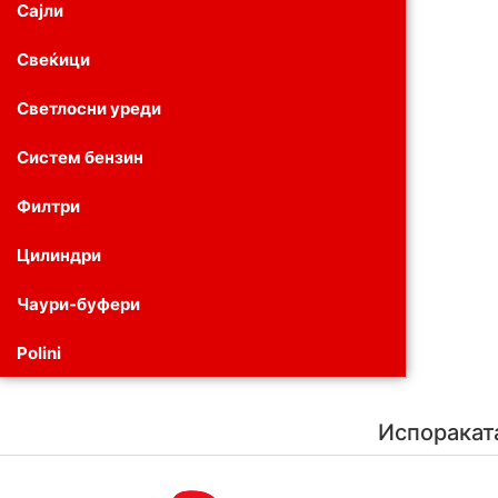
Сајли
Свеќици
Светлосни уреди
Систем бензин
Филтри
Цилиндри
Чаури-буфери
Polini
Испоракат