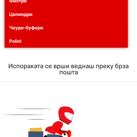
Филтри
Цилиндри
Чаури-буфери
Polini
Испораката се врши веднаш преку брза
пошта