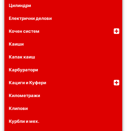
Цилиндри
Електрични делови
Кочен систем
Каиши
Капак каиш
Карбуратори
Кациги и Куфери
Километражи
Клипови
Курбли и мех.