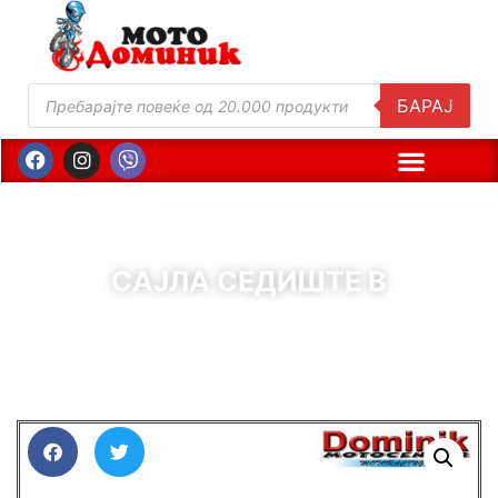
БАРАЈ
САЈЛА СЕДИШТЕ В
( Шифра : 01471 )