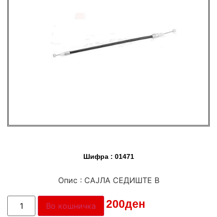
Шифра : 01471
Опис : САЈЛА СЕДИШТЕ В
Цена:
200
ден
Во кошничка