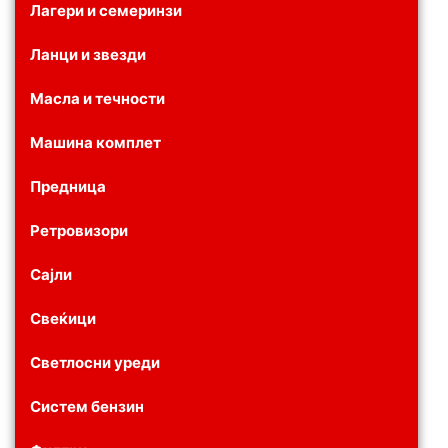
Лагери и семеринзи
Ланци и звезди
Масла и течности
Машина комплет
Предница
Ретровизори
Сајли
Свеќици
Светлосни уреди
Систем бензин