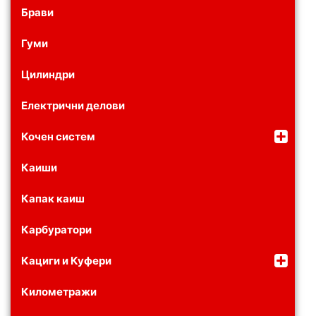
Брави
Гуми
Цилиндри
Електрични делови
Кочен систем
Каиши
Капак каиш
Карбуратори
Кациги и Куфери
Километражи