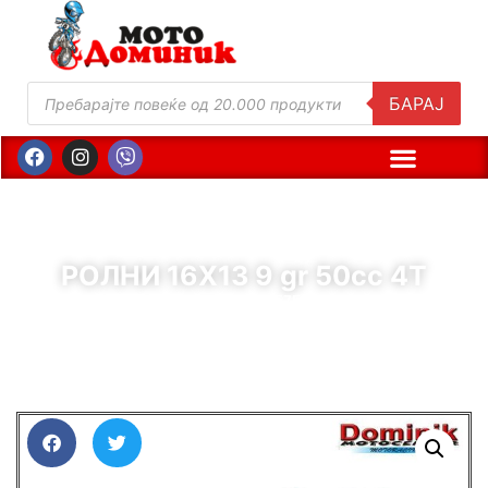
БАРАЈ
РОЛНИ 16X13 9 gr 50cc 4T
( Шифра : 11575 )