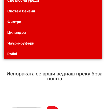
Светлосни уреди
Систем бензин
Филтри
Цилиндри
Чаури-буфери
Polini
Испораката се врши веднаш преку брза
пошта