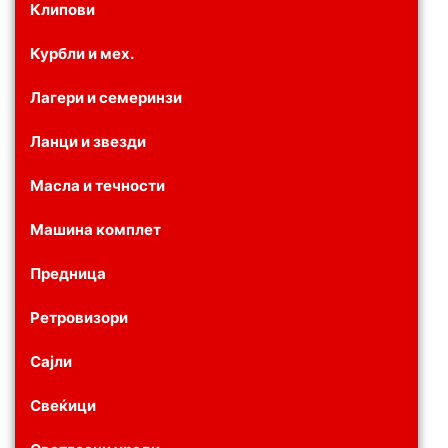
Клипови
Курбли и мех.
Лагери и семеринзи
Ланци и звезди
Масла и течности
Машина комплет
Предница
Ретровизори
Сајли
Свеќици