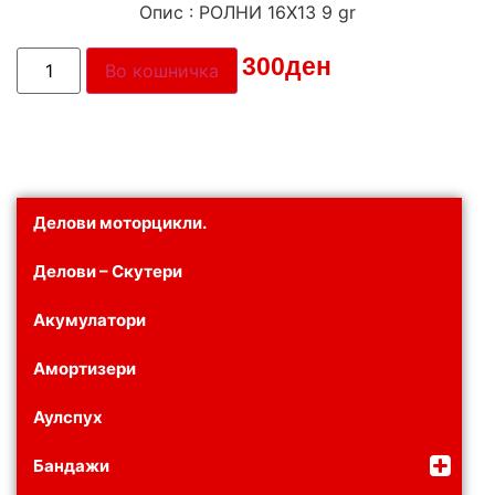
Опис : РОЛНИ 16X13 9 gr
Цена:
300
ден
Во кошничка
Делови моторцикли.
Делови – Скутери
Акумулатори
Амортизери
Аулспух
Бандажи