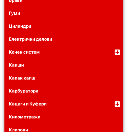
Брави
Гуми
Цилиндри
Електрични делови
Кочен систем
Каиши
Капак каиш
Карбуратори
Кациги и Куфери
Километражи
Клипови