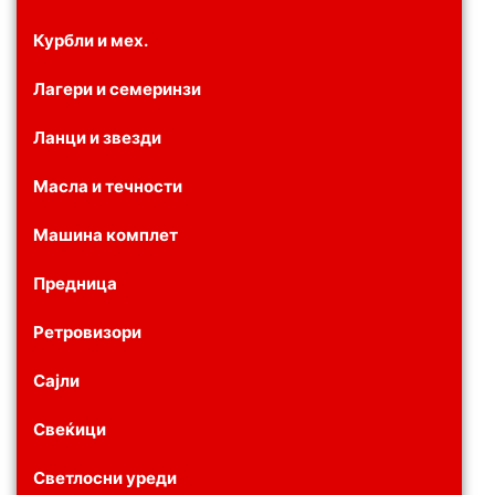
Курбли и мех.
Лагери и семеринзи
Ланци и звезди
Масла и течности
Машина комплет
Предница
Ретровизори
Сајли
Свеќици
Светлосни уреди