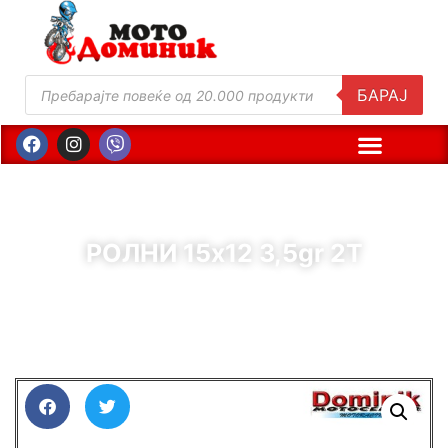
БАРАЈ
РОЛНИ 15х12 3,5gr 2T
( Шифра : 10942 )