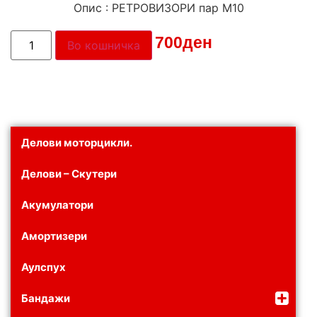
Опис : РЕТРОВИЗОРИ пар М10
Цена:
700
ден
Во кошничка
Делови моторцикли.
Делови – Скутери
Акумулатори
Амортизери
Аулспух
Бандажи