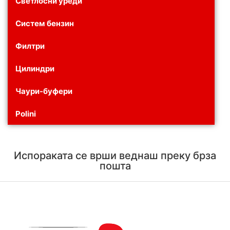
Светлосни уреди
Систем бензин
Филтри
Цилиндри
Чаури-буфери
Polini
Испораката се врши веднаш преку брза
пошта