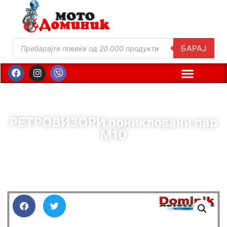
БАРАЈ
РЕТРОВИЗОРИ поникловани пар
М10
( Шифра : 81676 )