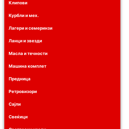
Клипови
Курбли и мех.
Лагери и семеринзи
Ланци и звезди
Масла и течности
Машина комплет
Предница
Ретровизори
Сајли
Свеќици