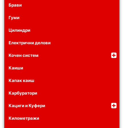
Брави
Гуми
Цилиндри
Електрични делови
Кочен систем
Каиши
Капак каиш
Карбуратори
Кациги и Куфери
Километражи