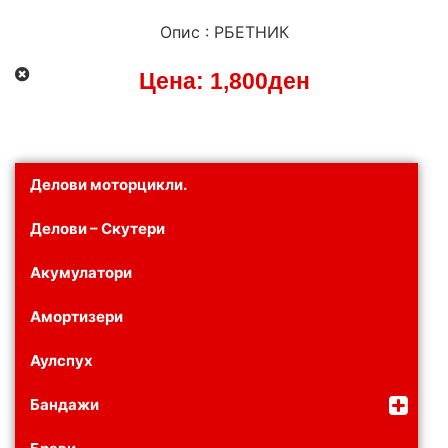
Опис : РБЕТНИК
Цена:
1,800
ден
Делови моторцикли.
Делови – Скутери
Акумулатори
Амортизери
Аулспух
Бандажи