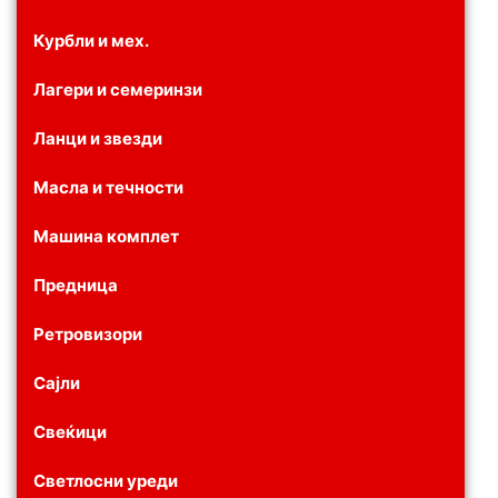
Курбли и мех.
Лагери и семеринзи
Ланци и звезди
Масла и течности
Машина комплет
Предница
Ретровизори
Сајли
Свеќици
Светлосни уреди