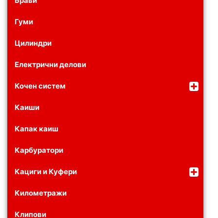
Брави
Гуми
Цилиндри
Електрични делови
Кочен систем
Каиши
Капак каиш
Карбуратори
Кациги и Куфери
Километражи
Клипови