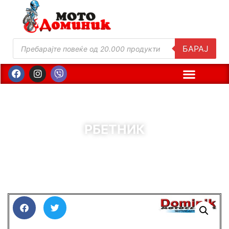
БАРАЈ
РБЕТНИК
( Шифра : 01512 )