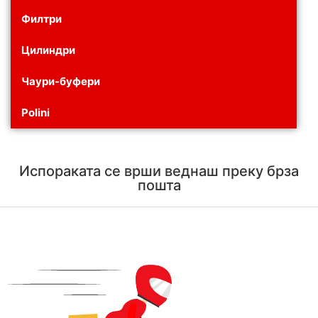
Филтри
Цилиндри
Чаури-буфери
Polini
Испораката се врши веднаш преку брза
пошта