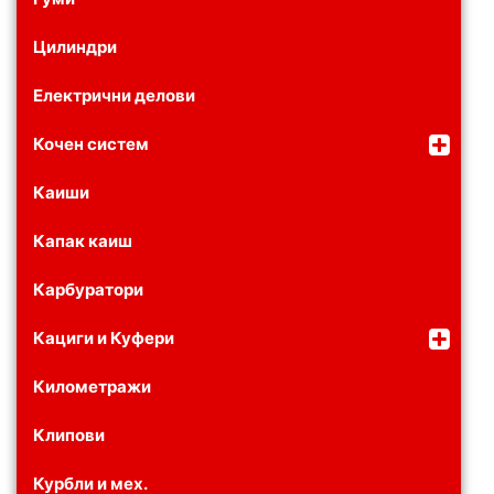
Цилиндри
Електрични делови
Кочен систем
Каиши
Капак каиш
Карбуратори
Кациги и Куфери
Километражи
Клипови
Курбли и мех.