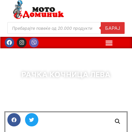
БАРАЈ
РАЧКА КОЧНИЦА ЛЕВА
( Шифра : 61321 )