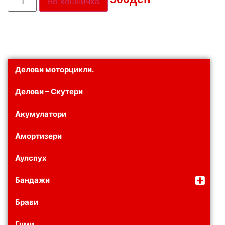
Во кошничка
Делови моторцикли.
Делови – Скутери
Акумулатори
Амортизери
Аулспух
Бандажи
Брави
Гуми