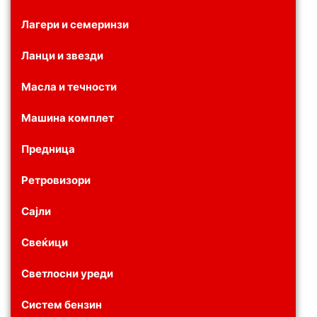
Лагери и семеринзи
Ланци и звезди
Масла и течности
Машина комплет
Предница
Ретровизори
Сајли
Свеќици
Светлосни уреди
Систем бензин