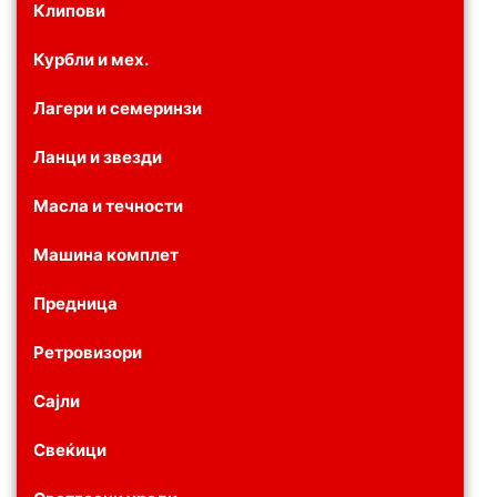
Клипови
Курбли и мех.
Лагери и семеринзи
Ланци и звезди
Масла и течности
Машина комплет
Предница
Ретровизори
Сајли
Свеќици