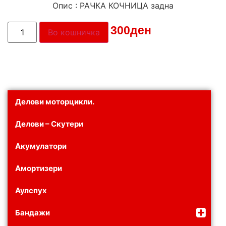
Опис : РАЧКА КОЧНИЦА задна
Цена:
300
ден
Во кошничка
Делови моторцикли.
Делови – Скутери
Акумулатори
Амортизери
Аулспух
Бандажи