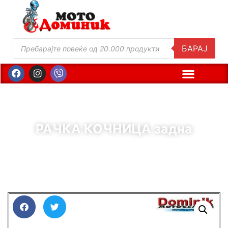
БАРАЈ
РАЧКА КОЧНИЦА задна
( Шифра : 10594 )