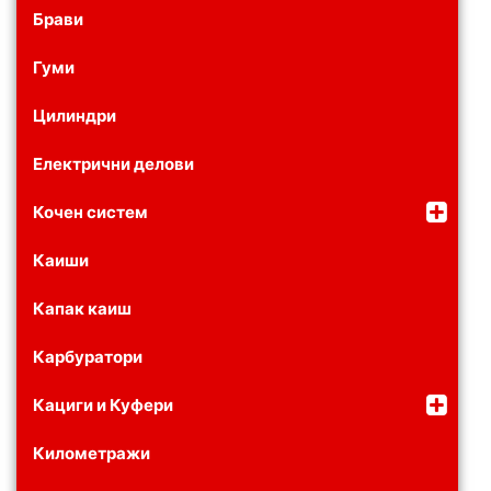
Брави
Гуми
Цилиндри
Електрични делови
Кочен систем
Каиши
Капак каиш
Карбуратори
Кациги и Куфери
Километражи