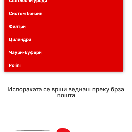
Светлосни уреди
Систем бензин
Филтри
Цилиндри
Чаури-буфери
Polini
Испораката се врши веднаш преку брза
пошта