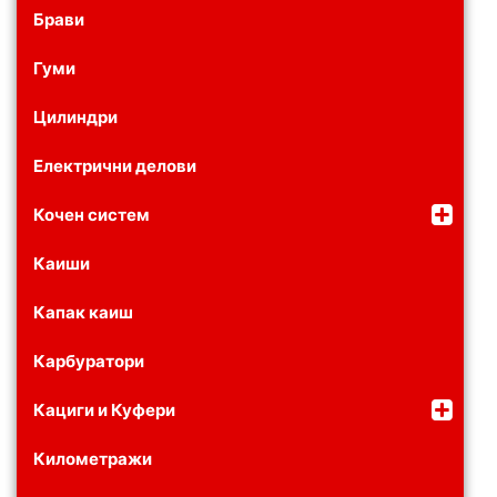
Брави
Гуми
Цилиндри
Електрични делови
Кочен систем
Каиши
Капак каиш
Карбуратори
Кациги и Куфери
Километражи