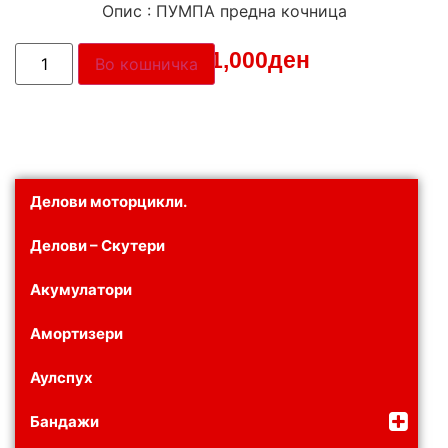
Опис : ПУМПА предна кочница
Цена:
1,000
ден
Во кошничка
Делови моторцикли.
Делови – Скутери
Акумулатори
Амортизери
Аулспух
Бандажи