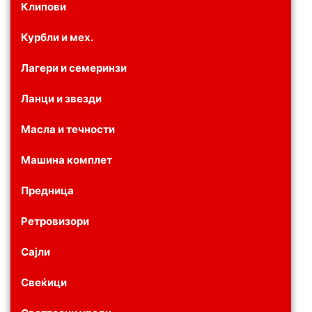
Клипови
Курбли и мех.
Лагери и семеринзи
Ланци и звезди
Масла и течности
Машина комплет
Предница
Ретровизори
Сајли
Свеќици