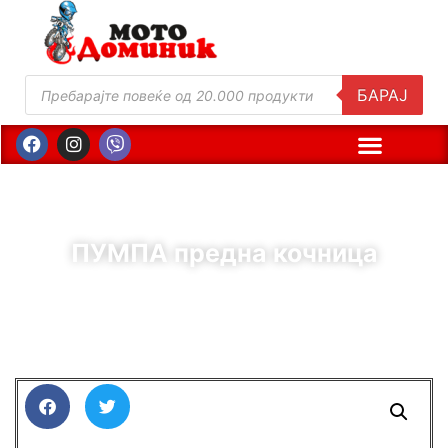
БАРАЈ
ПУМПА предна кочница
( Шифра : 01391 )