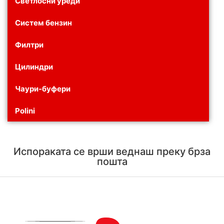
Светлосни уреди
Систем бензин
Филтри
Цилиндри
Чаури-буфери
Polini
Испораката се врши веднаш преку брза
пошта