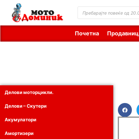
Почетна
Продавниц
Делови моторцикли.
Делови – Скутери
Акумулатори
Амортизери