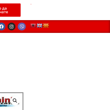
.
о да
чате