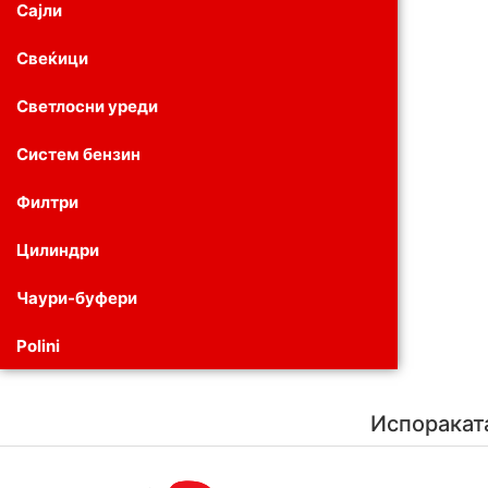
Сајли
Свеќици
Светлосни уреди
Систем бензин
Филтри
Цилиндри
Чаури-буфери
Polini
Испоракат