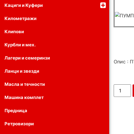
Кациги и Куфери
Километражи
Клипови
Курбли и мех.
Лагери и семеринзи
Опис : 
Ланци и звезди
Масла и течности
Машина комплет
Предница
Ретровизори