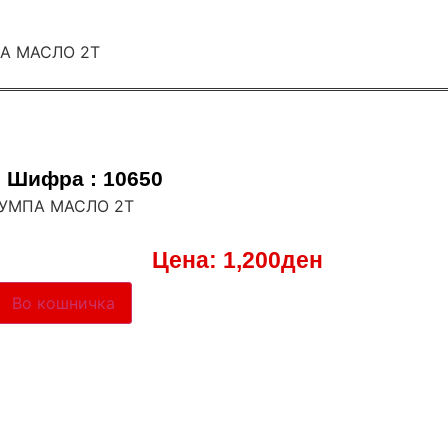
Шифра : 10650
ПУМПА МАСЛО 2Т
Цена:
1,200
ден
Во кошничка