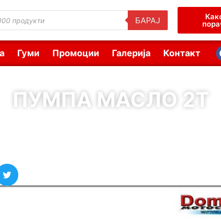
Как
БАРАЈ
пора
а
Гуми
Промоции
Галерија
Контакт
ПУМПА МАСЛО 2Т
( Шифра : 10650 )