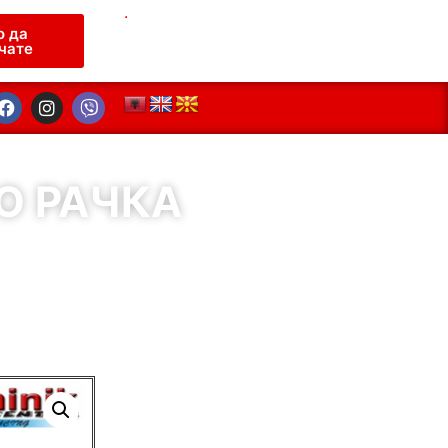
.
о да
чате
О РАЧКА