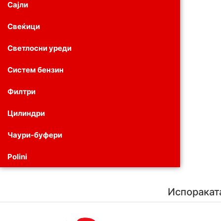
Сајли
Свеќици
Светлосни уреди
Систем бензин
Филтри
Цилиндри
Чаури-буфери
Polini
Испоракат