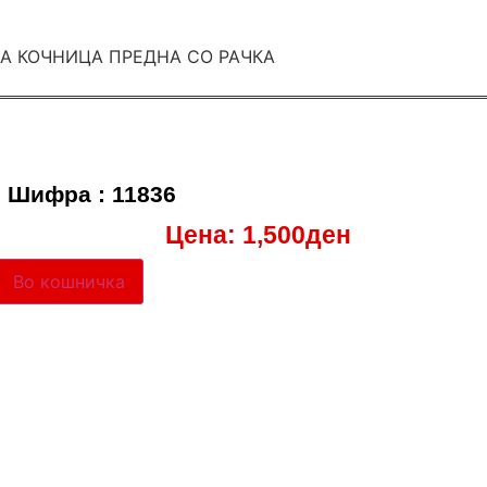
Шифра : 11836
Цена:
1,500
ден
Во кошничка