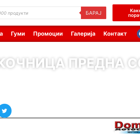
Как
БАРАЈ
пора
а
Гуми
Промоции
Галерија
Контакт
КОЧНИЦА ПРЕДНА С
( Шифра : 11836 )