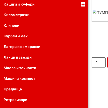
Кациги и Куфери
Километражи
Клипови
Курбли и мех.
Лагери и семеринзи
Ланци и звезди
Масла и течности
Машина комплет
Предница
Ретровизори