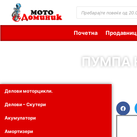
Почетна
Продавниц
ПУМПА 
Делови моторцикли.
Делови – Скутери
Акумулатори
Амортизери