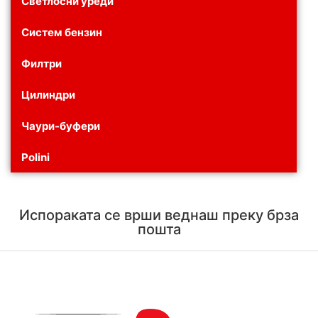
Светлосни уреди
Систем бензин
Филтри
Цилиндри
Чаури-буфери
Polini
Испораката се врши веднаш преку брза
пошта