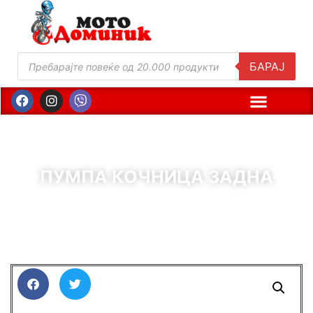
БАРАЈ
ПУМПА КОЧНИЦА ЗАДНА
( Шифра : 99828 )