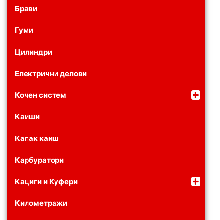
Брави
Гуми
Цилиндри
Електрични делови
Кочен систем
Каиши
Капак каиш
Карбуратори
Кациги и Куфери
Километражи