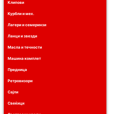
Клипови
Курбли и мех.
Лагери и семеринзи
Ланци и звезди
Масла и течности
Машина комплет
Предница
Ретровизори
Сајли
Свеќици