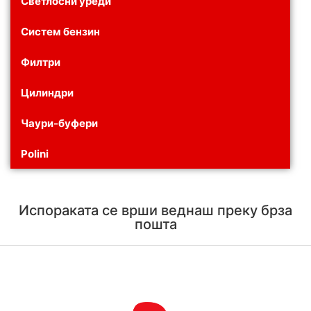
Светлосни уреди
Систем бензин
Филтри
Цилиндри
Чаури-буфери
Polini
Испораката се врши веднаш преку брза
пошта