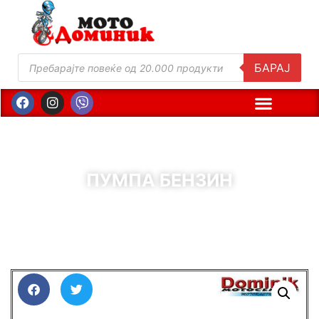
БАРАЈ
ПУМПА БЕНЗИН
( Шифра : 00419 )