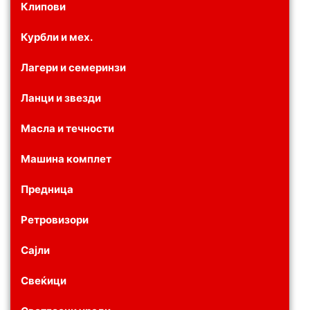
Клипови
Курбли и мех.
Лагери и семеринзи
Ланци и звезди
Масла и течности
Машина комплет
Предница
Ретровизори
Сајли
Свеќици