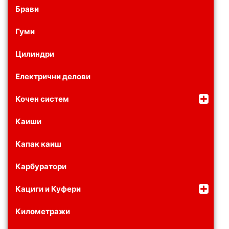
Брави
Гуми
Цилиндри
Електрични делови
Кочен систем
Каиши
Капак каиш
Карбуратори
Кациги и Куфери
Километражи