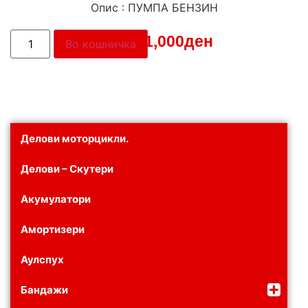
Опис : ПУМПА БЕНЗИН
Цена:
1,000
ден
Во кошничка
Делови моторцикли.
Делови – Скутери
Акумулатори
Амортизери
Аулспух
Бандажи