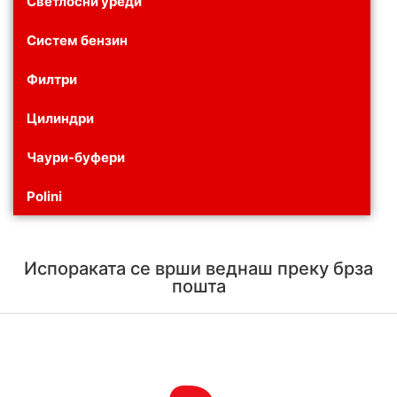
Светлосни уреди
Систем бензин
Филтри
Цилиндри
Чаури-буфери
Polini
Испораката се врши веднаш преку брза
пошта