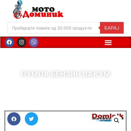
БАРАЈ
ПУМПА БЕНЗИН ВАКУМ
( Шифра : 00647 )