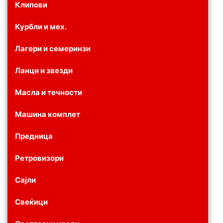
Клипови
Курбли и мех.
Лагери и семеринзи
Ланци и звезди
Масла и течности
Машина комплет
Предница
Ретровизори
Сајли
Свеќици