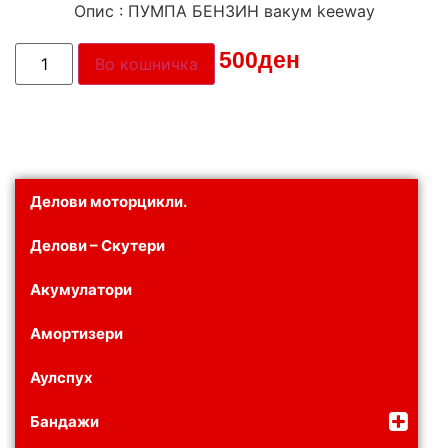
Опис : ПУМПА БЕНЗИН вакум keeway
Цена:
500
ден
Во кошничка
Делови моторцикли.
Делови – Скутери
Акумулатори
Амортизери
Аулспух
Бандажи