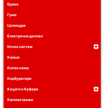
Брави
Гуми
Цилиндри
Електрични делови
Кочен систем
Каиши
Капак каиш
Карбуратори
Кациги и Куфери
Километражи