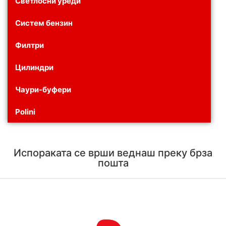
Светлосни уреди
Систем бензин
Филтри
Цилиндри
Чаури-буфери
Polini
Испораката се врши веднаш преку брза
пошта