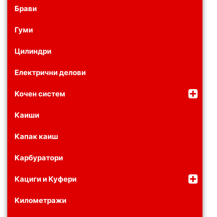
Брави
Гуми
Цилиндри
Електрични делови
Кочен систем
Каиши
Капак каиш
Карбуратори
Кациги и Куфери
Километражи