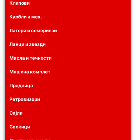
Клипови
Курбли и мех.
Лагери и семеринзи
Ланци и звезди
Масла и течности
Машина комплет
Предница
Ретровизори
Сајли
Свеќици