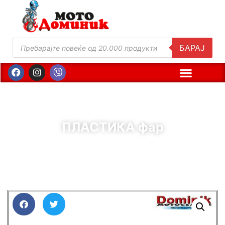
БАРАЈ
ПЛАСТИКА фар
( Шифра : 01312 )