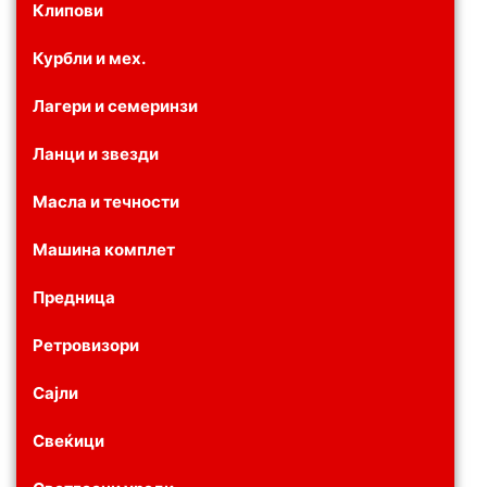
Клипови
Курбли и мех.
Лагери и семеринзи
Ланци и звезди
Масла и течности
Машина комплет
Предница
Ретровизори
Сајли
Свеќици