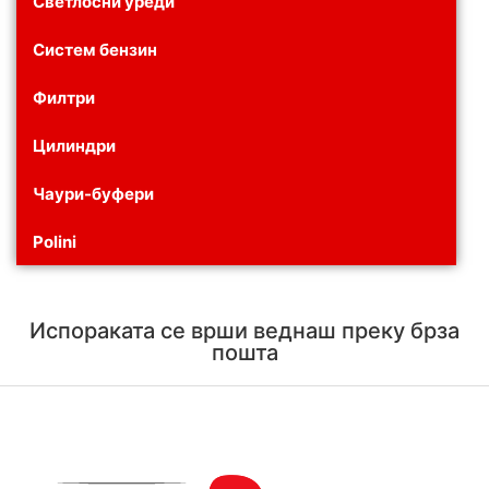
Светлосни уреди
Систем бензин
Филтри
Цилиндри
Чаури-буфери
Polini
Испораката се врши веднаш преку брза
пошта