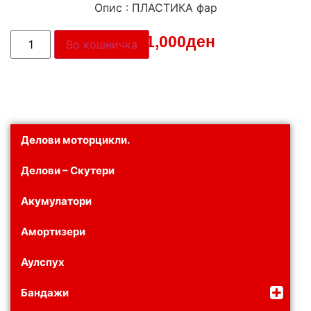
Опис : ПЛАСТИКА фар
Цена:
1,000
ден
Во кошничка
Делови моторцикли.
Делови – Скутери
Акумулатори
Амортизери
Аулспух
Бандажи