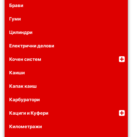
Брави
Гуми
Цилиндри
Електрични делови
Кочен систем
Каиши
Капак каиш
Карбуратори
Кациги и Куфери
Километражи