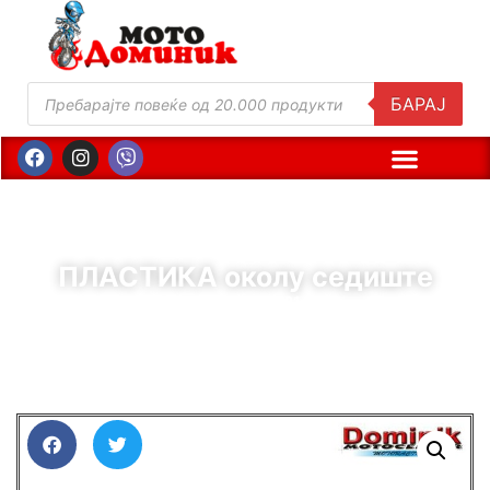
БАРАЈ
ПЛАСТИКА околу седиште
( Шифра : 01121 )