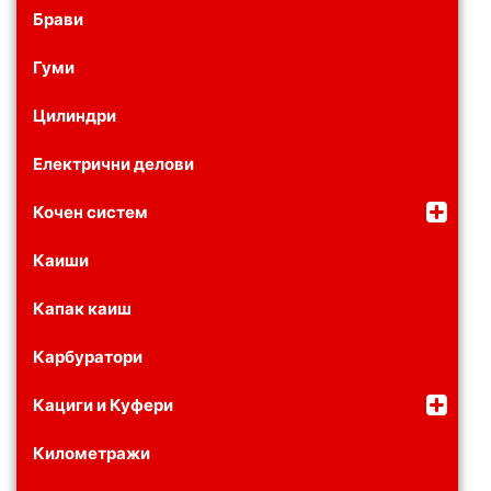
Брави
Гуми
Цилиндри
Електрични делови
Кочен систем
Каиши
Капак каиш
Карбуратори
Кациги и Куфери
Километражи