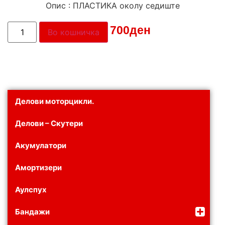
Опис : ПЛАСТИКА околу седиште
Цена:
700
ден
Во кошничка
Делови моторцикли.
Делови – Скутери
Акумулатори
Амортизери
Аулспух
Бандажи