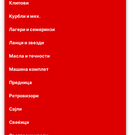
Клипови
Курбли и мех.
Лагери и семеринзи
Ланци и звезди
Масла и течности
Машина комплет
Предница
Ретровизори
Сајли
Свеќици