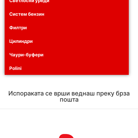
Светлосни уреди
Систем бензин
Филтри
Цилиндри
Чаури-буфери
Polini
Испораката се врши веднаш преку брза
пошта