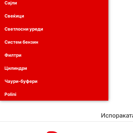
Сајли
Свеќици
Светлосни уреди
Систем бензин
Филтри
Цилиндри
Чаури-буфери
Polini
Испоракат