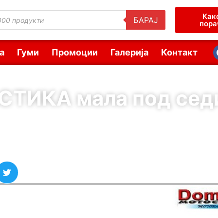
Как
БАРАЈ
пора
а
Гуми
Промоции
Галерија
Контакт
СТИКА мала под сед
( Шифра : 01434 )