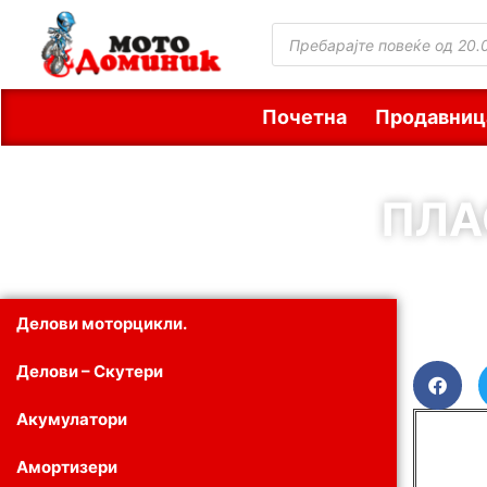
Почетна
Продавниц
ПЛА
Делови моторцикли.
Делови – Скутери
Акумулатори
Амортизери