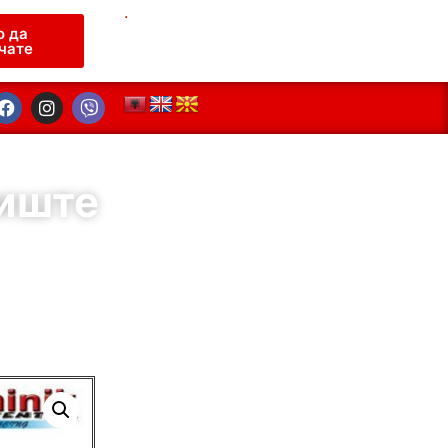
.
о да
чате
иште