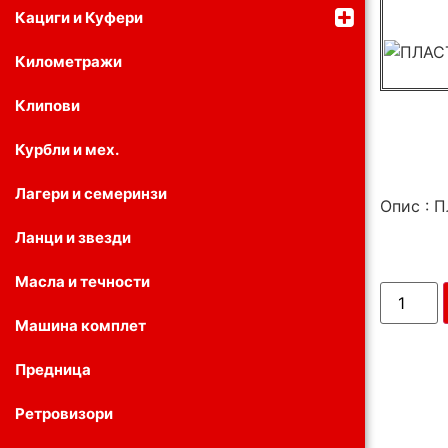
Кациги и Куфери
Километражи
Клипови
Курбли и мех.
Лагери и семеринзи
Опис : 
Ланци и звезди
Масла и течности
Машина комплет
Предница
Ретровизори