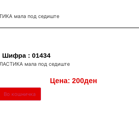
Шифра : 01434
ПЛАСТИКА мала под седиште
Цена:
200
ден
Во кошничка