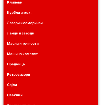
Клипови
Курбли и мех.
Лагери и семеринзи
Ланци и звезди
Масла и течности
Машина комплет
Предница
Ретровизори
Сајли
Свеќици