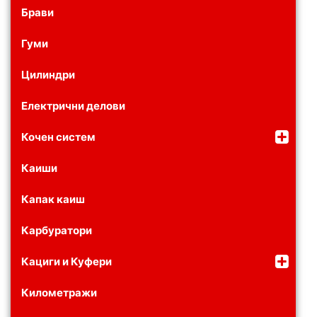
Брави
Гуми
Цилиндри
Електрични делови
Кочен систем
Каиши
Капак каиш
Карбуратори
Кациги и Куфери
Километражи