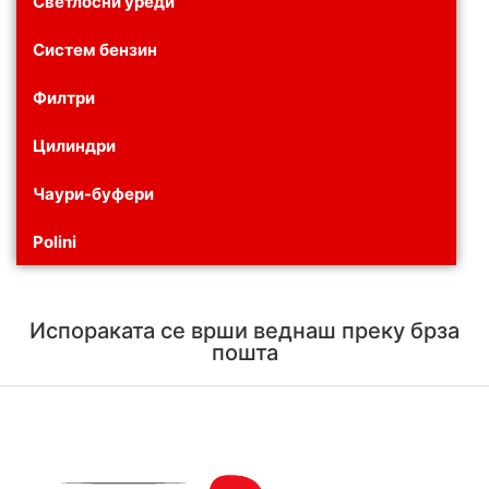
Светлосни уреди
Систем бензин
Филтри
Цилиндри
Чаури-буфери
Polini
Испораката се врши веднаш преку брза
пошта