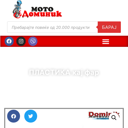
БАРАЈ
ПЛАСТИКА кај фар
( Шифра : 10922 )