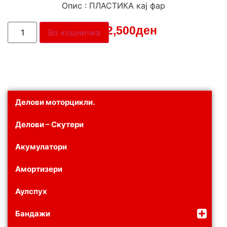
Опис : ПЛАСТИКА кај фар
Цена:
2,500
ден
Во кошничка
Делови моторцикли.
Делови – Скутери
Акумулатори
Амортизери
Аулспух
Бандажи