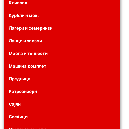
Клипови
Курбли и мех.
Лагери и семеринзи
Ланци и звезди
Масла и течности
Машина комплет
Предница
Ретровизори
Сајли
Свеќици