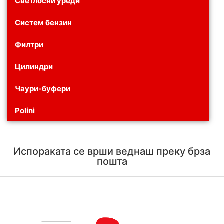
Светлосни уреди
Систем бензин
Филтри
Цилиндри
Чаури-буфери
Polini
Испораката се врши веднаш преку брза
пошта