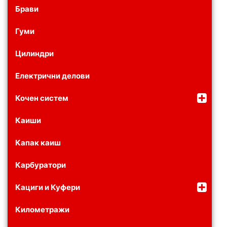
Брави
Гуми
Цилиндри
Електрични делови
Кочен систем
Каиши
Капак каиш
Карбуратори
Кациги и Куфери
Километражи