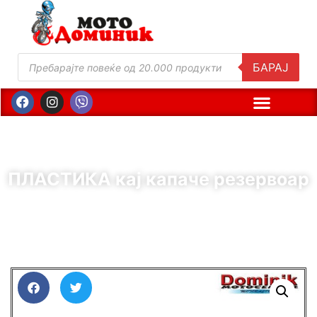
БАРАЈ
ПЛАСТИКА кај капаче резервоар
( Шифра : 11612 )