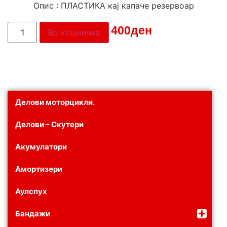
Опис : ПЛАСТИКА кај капаче резервоар
Цена:
400
ден
Во кошничка
Делови моторцикли.
Делови – Скутери
Акумулатори
Амортизери
Аулспух
Бандажи