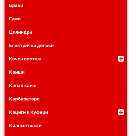
Брави
Гуми
Цилиндри
Електрични делови
Кочен систем
Каиши
Капак каиш
Карбуратори
Кациги и Куфери
Километражи