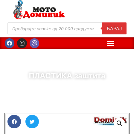
БАРАЈ
ПЛАСТИКА заштита
( Шифра : 00656 )