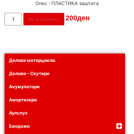
Опис : ПЛАСТИКА заштита
Цена:
200
ден
Во кошничка
Делови моторцикли.
Делови – Скутери
Акумулатори
Амортизери
Аулспух
Бандажи