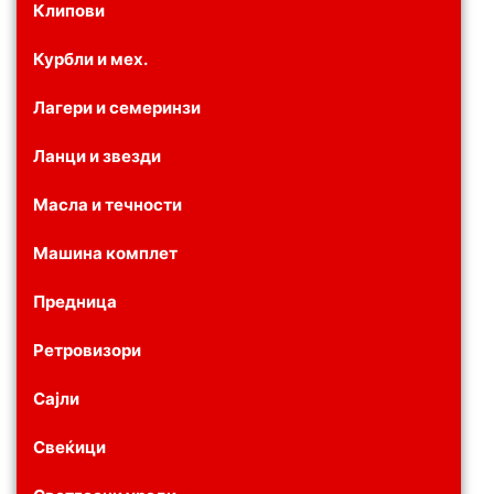
Клипови
Курбли и мех.
Лагери и семеринзи
Ланци и звезди
Масла и течности
Машина комплет
Предница
Ретровизори
Сајли
Свеќици