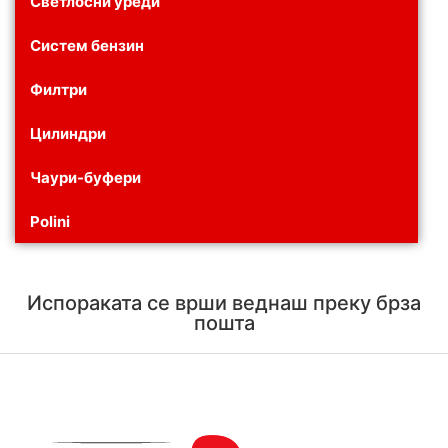
Светлосни уреди
Систем бензин
Филтри
Цилиндри
Чаури-буфери
Polini
Испораката се врши веднаш преку брза
пошта