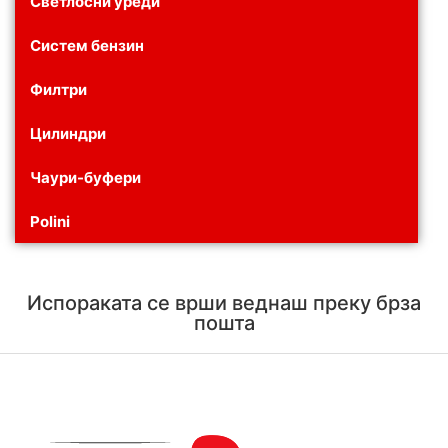
Светлосни уреди
Систем бензин
Филтри
Цилиндри
Чаури-буфери
Polini
Испораката се врши веднаш преку брза
пошта