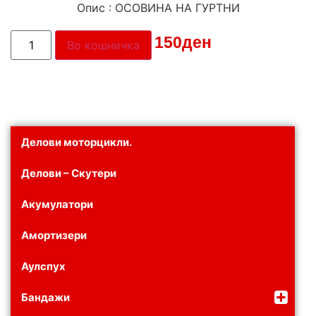
Опис : ОСОВИНА НА ГУРТНИ
Цена:
150
ден
Во кошничка
Делови моторцикли.
Делови – Скутери
Акумулатори
Амортизери
Аулспух
Бандажи