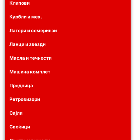
Клипови
Курбли и мех.
Лагери и семеринзи
Ланци и звезди
Масла и течности
Машина комплет
Предница
Ретровизори
Сајли
Свеќици