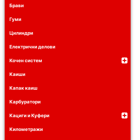
Брави
Гуми
Цилиндри
Електрични делови
Кочен систем
Каиши
Капак каиш
Карбуратори
Кациги и Куфери
Километражи