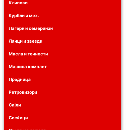
Клипови
Курбли и мех.
Лагери и семеринзи
Ланци и звезди
Масла и течности
Машина комплет
Предница
Ретровизори
Сајли
Свеќици