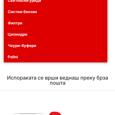
Светлосни уреди
Систем бензин
Филтри
Цилиндри
Чаури-буфери
Polini
Испораката се врши веднаш преку брза
пошта