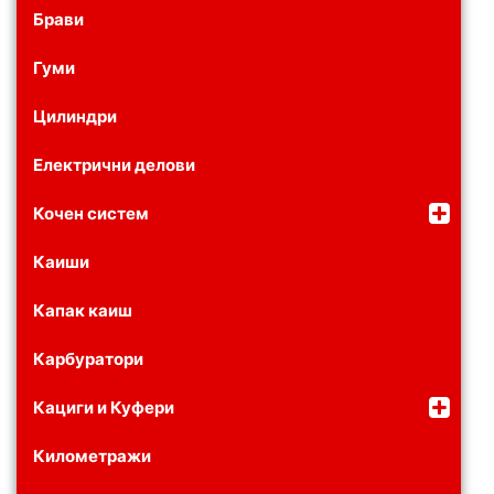
Брави
Гуми
Цилиндри
Електрични делови
Кочен систем
Каиши
Капак каиш
Карбуратори
Кациги и Куфери
Километражи