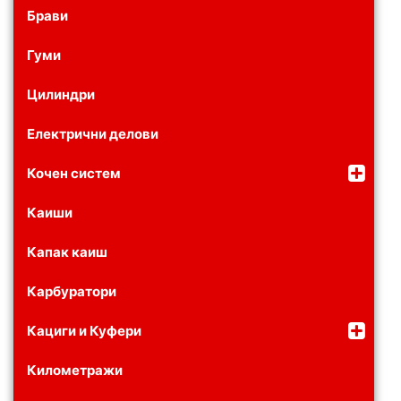
Брави
Гуми
Цилиндри
Електрични делови
Кочен систем
Каиши
Капак каиш
Карбуратори
Кациги и Куфери
Километражи