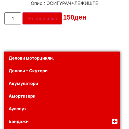
Опис : ОСИГУРАЧ+ЛЕЖИШТЕ
Цена:
150
ден
Во кошничка
Делови моторцикли.
Делови – Скутери
Акумулатори
Амортизери
Аулспух
Бандажи