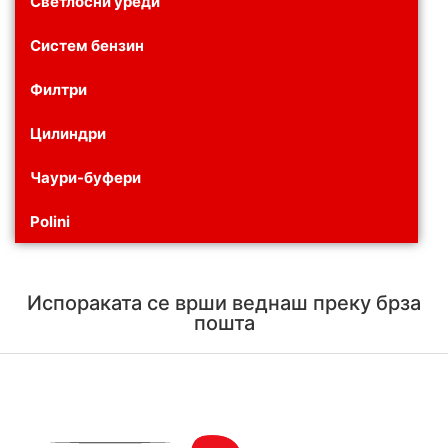
Светлосни уреди
Систем бензин
Филтри
Цилиндри
Чаури-буфери
Polini
Испораката се врши веднаш преку брза
пошта