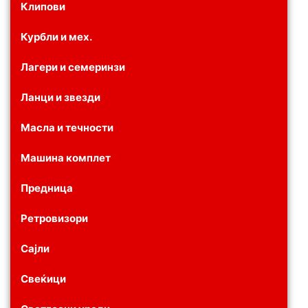
Клипови
Курбли и мех.
Лагери и семеринзи
Ланци и звезди
Масла и течности
Машина комплет
Предница
Ретровизори
Сајли
Свеќици