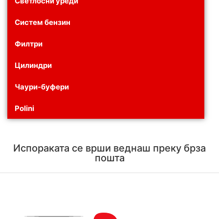
Светлосни уреди
Систем бензин
Филтри
Цилиндри
Чаури-буфери
Polini
Испораката се врши веднаш преку брза
пошта