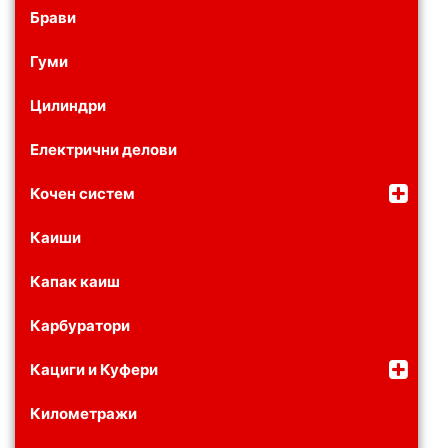
Брави
Гуми
Цилиндри
Електрични делови
Кочен систем
Каиши
Капак каиш
Карбуратори
Кациги и Куфери
Километражи