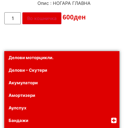
Опис : НОГАРА ГЛАВНА
Цена:
600
ден
Во кошничка
Делови моторцикли.
Делови – Скутери
Акумулатори
Амортизери
Аулспух
Бандажи