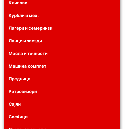
Клипови
Курбли и мех.
Лагери и семеринзи
Ланци и звезди
Масла и течности
Машина комплет
Предница
Ретровизори
Сајли
Свеќици